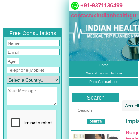
+91-9371136499
contact@indianhealthgu
Free Consultations
Home
Medical Tourism to India
Price Comparisons
Search
Accueil
Impl
Bonjo