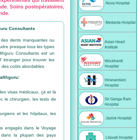
expérimentés qui travaillent
Nova Hospital
Inde. Soins postopératoires,
nde.
Medanta Hospital
guru Consultants
ace des dents manquantes ou
Asian Heart
udre presque tous les types
Institute
lthguru Consultants est un
' étranger pour trouver les
Wockhardt
à des coûts abordables.
Hospital
althguru:
Hiranandani
Hospital
 des visas médicaux, çà et là
c le chirurgien, les tests de
Sir Ganga Ram
Hospital
urgiens et les hôpitaux, les
Jaslok Hospital
rais engagés dans le Voyage
 dans la plupart des pays
Lilavati Hospital