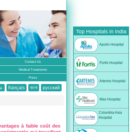
Top Hospitals in India
Apollo Hospital
Contact Us
Fortis Hospital
Medical Treatments
Press
Artemis Hospital
عر
français
বাংলা
русский
Max Hospital
Columbia Asia
Hospital
avantages à faible coût des