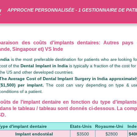
APPROCHE PERSONNALISÉE - 1 GESTIONNAIRE DE PATIE
raison des coûts d'implants dentaires: Autres pays (
ande, Singapour et) VS Inde
India
is the most preferable destination for patients who are looking f
cost of the
Dental Implant in India
is typically a fraction of the cost 
the US and other developed countries.
The Average Cost of Dental Implant Surgery in India approximately
($1,500) per implant.
The cost can vary depending on type & use
conditions of a patient.
oûts de l'implant dentaire en fonction du type d'implants
dans le tableau / tableau sont donnés ci-dessous. La comp
SD.
ype d'implant dentaire
Etats-Unis
Royaume-Uni
Inde
Implant endostéal
$3500
$2800
$40