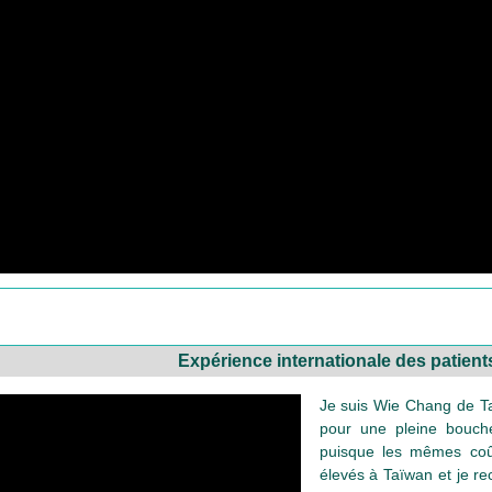
Expérience internationale des patient
Je suis Wie Chang de Ta
pour une pleine bouche
puisque les mêmes coût
élevés à Taïwan et je rec