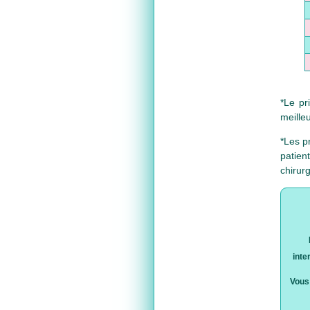
*Le pr
meilleu
*Les p
patien
chirur
inte
Vous