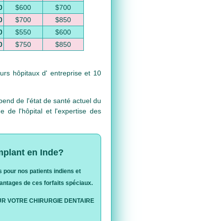
0
$600
$700
0
$700
$850
0
$550
$600
0
$750
$850
urs hôpitaux d' entreprise et 10
pend de l'état de santé actuel du
 de l'hôpital et l'expertise des
mplant en Inde?
 pour nos patients indiens et
antages de ces forfaits spéciaux.
POUR VOTRE CHIRURGIE DENTAIRE