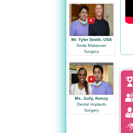
Mr. Tyler Smith, USA
Smile Makeover
Surgery
Ms. Judy, Kency
Dental Implants
Surgery