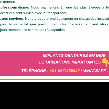
ccidentaux.
rofessionnalisme
: Nous maintenons éthique les plus élevées à fou
rocédures sont suivies avec la transparence.
utres services
: Notre groupe prend également en charge des installa
epas de santé tel que prescrit par votre médecin, la planificatio
ajeunissement, les centres de réadaptation.
IMPLANTS DENTAIRES EN INDE
INFORMATIONS IMPORTANTES
TÉLÉPHONE :
+91-9371136499
/ WHATSAPP 