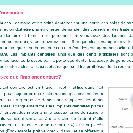
'ensemble:
bucco - dentaire et les soins dentaires est une partie des soins de sa
a région doit être pris en charge, demander des conseils et des traitem
e dentaire et bien - être personnel. Si vous avez des lacunes d
entes résidais, vous trouverez peut - être que plus il manque de votr
ent manquer une bonne nutrition et même les engagements sociaux. Il 
ant. Les implants dentaires ainsi que des dents artificielles son
r les lacunes laissées par la perte des dents. Beaucoup de gens trou
lus confortables, efficaces et sûrs que sont les prothèses dentaires ou 
t-ce que l'implant dentaire?
lant dentaire est un titane « root » utilisé dans l'art
re pour supporter des restaurations qui ressemblent à
nt ou un groupe de dents pour remplacer les dents
ntes. Pratiquement tous les implants dentaires placés
d'hui sont des implants intra-osseux forme de racine, à
, ils semblent similaires à une racine de la dent réelle
ssèdent ainsi une « forme de racine ») et sont placés
'os (End- étant le préfixe grec « dans »et se référant à