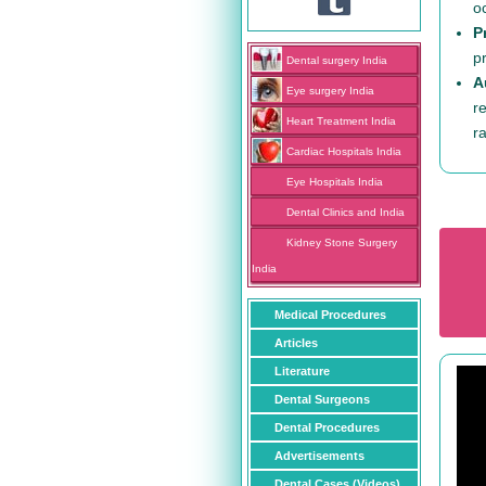
o
P
p
Dental surgery India
A
Eye surgery India
r
Heart Treatment India
r
Cardiac Hospitals India
Eye Hospitals India
Dental Clinics and India
Kidney Stone Surgery
India
Medical Procedures
Articles
Literature
Dental Surgeons
Dental Procedures
Advertisements
Dental Cases (Videos)