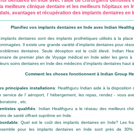
nts dentaires en Inde avec l'aide de chirurgiens dentistes 
la meilleure clinique dentaire et les meilleurs hôpitaux en 
dats, avantages et récupération des implants dentaires en I
Planifiez vos implants dentaires en Inde avec Indian Health
implants dentaires sont des implants prothétiques utilisés à la pl
mmagées. Il existe une grande variété d'implants dentaires pour réso
problèmes dentaires. Seule déception est le coût élevé. Indian Hea
enaire de premier plan de Voyage médical en Inde aider les gens à l
leurs soins dentaires en Inde des médecins d'implants dentaires haut 
Comment les choses fonctionnent à Indian Group He
es principales installations
: Healthguru Indian aide à la disposition
n service de l' aéroport, l' hébergement, les repas, rendez - vous ave
boratoire , etc.
entistes qualifiés
: Indian Healthguru a le réseau des meilleurs chir
oins de santé offrant suprême en Inde.
bordable
: Quel est le coût des implants dentaires en Inde? Les f
nsemble pour les implants dentaires en Inde sont près de 30%