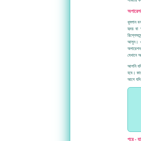
অপারেশ
ধূমপান 
হৃদয় বা
রিপ্লেসম
আসুন। ও
অপারেশন 
যেখানে আ
আপনি যদি
হবে। কার
আগে যদি 
পরে - হ