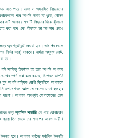
ব হতে পারে। ব্যথা বা অস্বস্তি নিয়ন্ত্রণের
 অপারেশনের পরে আপনি সাধারণত ধুতে, গোসল
ে এটি আপনার মাথাটি পিছনের দিকে ঝুঁকানো
রাহ করা হবে এবং কীভাবে তা আপনার চোখে
অ্যাপয়েন্টমেন্ট দেওয়া হবে। তার পর থেকে
পর নির্ভর করে) থাকবে। নার্সরা অসুস্থ নোট,
য়া হয়।
ে যদি সবকিছু ঠিকঠাক হয় তবে আপনি আপনার
চোখের স্পর্শ করা বন্ধ করতে, বিশেষত আপনি
ন ঘুম আপনি বাহ্যিক রোগী ক্লিনিকে আপনাকে
পনি অপারেশনের আগে যে কোনও চশমা ব্যবহার
ল ধারণা। আপনার অবশ্যই যোগাযোগের লেন্স
তাহের জন্য
ল্যাসিক সার্জারি
এর পরে যোগাযোগ
এবং প্রায় তিন থেকে চার মাস পর আরও ভারী /
 উন্নত হবে। আপনার দর্শনের সর্বাধিক উন্নতি