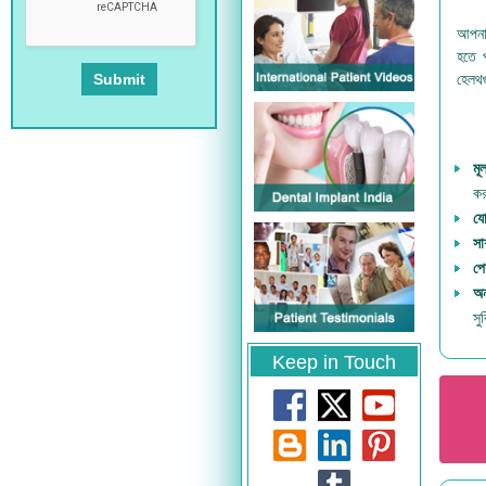
আপনার
হতে প
হেলথগ
মূ
কর
যো
সা
পে
অন
সু
Keep in Touch