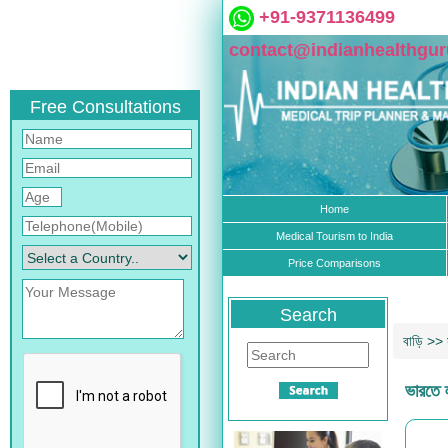
+91-9371136499
contact@indianhealthgu
Free Consultations
Home
Medical Tourism to India
Price Comparisons
Search
বাড়ি
>>
ভারতে ল