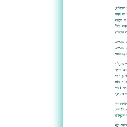
বেশিরভা
জন্য আপ
করতে বা
দিয়ে ক
রাখবেন ত
আপনার অপ
আপনার অপ
শংসাপত্র
বাড়িতে
প্যাড এব
যখন ঘুমো
জানানো 
করছিলেন
ব্যবহার 
অপারেশনে
স্পোর্টস
ম্যানুয়া
প্রাথমিক