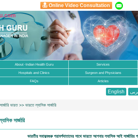
Online Video Consultation
ru.com
About -Indian Health Guru
Services
Hospitals and Clinics
Surgeon and Physicians
FAQs
Articles
English
بى
সার্জারি ভারত
>> ভারতে ল্যাসিক সার্জারি
্যাসিক সার্জারি
ভারতীয় স্বাস্থ্যগুরু পরামর্শদাতাদের সাথে ভারতে আপনার ল্যাসিক আই সার্জারির প