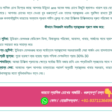
 লাসিক চোখ বিশ্বের কাছে আপনার উইন্ডো are অনেক সময় চোখে কিছুটা জ্বালাও খারাপ হয়ে যেতে
ারে। আপনার চোখের যত্ন নেওয়া খুব গুরুত্বপূর্ণ এবং তাদের স্বাস্থ্যকর এবং সুরক্ষিত রাখতে ইন্টারনেট
ুরু কনসালট্যান্টস ভারতের অন্যতম প্রধান পর্যটন কেন্দ্র যা সেরা চিকিত্সক চিকিত্সকদের দ্রুত পরিষেব
কীভাবে বিষয়গুলি ভারতীয় স্বাস্থ্যগুরু গ্রুপে কাজ করে:
ল সুবিধা:
ইন্ডিয়ান হেলথগুরু মেডিকেল ভিসা, বিমানবন্দর পরিষেবা, আবাসন, খাবার, সার্জনের সাথে অ্যাপয়েন
তে সহায়তা করে সাহায্য করে
গ্য ডেন্টিস্ট:
ইন্ডিয়ান হেলথগুরুর মধ্যে সর্বোত্তম স্বাস্থ্যসেবা সরবরাহকারী সেরা সার্জন এবং হাসপাতাল
শ্রয়ী মূল্যের:
পুরো ভ্রমণে ব্যয় হয়েছে প্রায় পশ্চিমা দেশগুলিতে প্রায় 30% 30
শাদারিত্ব:
আমরা চিকিত্সা প্রদানের ক্ষেত্রে সর্বোচ্চ নীতি বজায় রাখি এবং পদ্ধতিগুলি স্বচ্ছতার সাথে
্যান্য সেবা:
আমাদের গ্রুপ আপনার ডাক্তারের পরামর্শ অনুযায়ী স্বাস্থ্যকর খাবার সরবরাহ, ভারতে ছু
বিধাসমূহের মতো সুবিধাগুলিরও যত্ন নেয়।
ভারতে ল্যাসিক চোখের সার্জারি - গুরুত্বপূর্ণ তথ্য
ফোন / হোয়াটসঅ্যাপ :
+91-9371136499