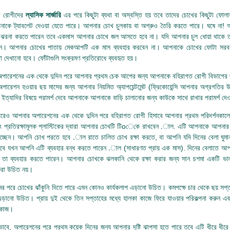
গ রোগীদের
ল্যাসিক সার্জারি
এর পরে কিছুটা ব্যথা বা অস্বস্তি হয় তবে তাদের চোখের কিছুটা ফোলাভা
নাকে ট্যাবলেট দেওয়া যেতে পারে। আপনার চোখ চুলকায় বা অশ্রুও তৈরি করতে পারে। ঘষে না!
 ঝরনা করতে পারেন তবে একমাস আপনার চোখে জল আসতে হবে না। যদি আপনার চুল ধোয়া থাকে তব
রুন। আপনার চোখের পাতায় মেকআপটি এক মাস ব্যবহার করবেন না। আপনাকে চোখের ফোটা সরব
া দেখানো হবে। ফোঁটাগুলি সংক্রমণ প্রতিরোধে ব্যবহৃত হয়।
ারেশনের এক থেকে দুদিন পরে আপনার প্রথম চেক আপের জন্য আপনাকে বহিরাগত রোগী বিভাগের জন্য 
ারেশন হওয়ার ছয় মাসের জন্য আপনার নিয়মিত অ্যাপয়েন্টমেন্ট (ফ্রিকোয়েন্সি আপনার অগ্রগতির উ
 ইত্যাদির বিষয়ে পরামর্শ দেবে আপনাকে আপনাকে বাড়ি চালানোর জন্য কাউকে সাথে রাখার পরামর্শ দেও
 পরেও আপনার অপারেশনের এক থেকে দুদিন পরে বহিরাগত রোগী হিসাবে আপনার প্রথম পরিদর্শনকাল
ং প্রতিরক্ষামূলক প্লাস্টিকের দ্বারা আপনার চোখটি টিoেকে রাখবেন .াল. এটি আপনাকে আপনার 
চ্ছেন। আপনি চোখ পরতে হবে .াল রাতে চালিত চোখ রক্ষা করতে, বা আপনি যদি দিনের বেলা ঘুমা
হবে যখন আপনি এটি ব্যবহার বন্ধ করতে পারেন .াল (সাধারণত প্রায় এক মাস). দিনের বেলাতে আ
 তা ব্যবহার করতে পারেন। আপনার চোখকে ঝলকানি থেকে রক্ষা করার জন্য সান চশমা একটি ভা
করা উচিত নয়।
র পরে চোখের ঝাঁকুনি দিতে পারে এমন কোনও কার্যকলাপ এড়ানো উচিত। কমপক্ষে চার থেকে ছয় সপ্
 এড়ানো উচিত। প্রায় দুই থেকে তিন সপ্তাহের মধ্যে হালকা কাজে ফিরে যাওয়ার পরিকল্পনা করুন 
ল কাজ।
ভাবে, অপারেশনের পরে প্রথম কয়েক দিনের জন্য আপনার দৃষ্টি ঝাপসা হতে পারে তবে এটি ধীরে ধীরে