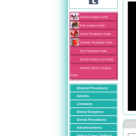
Dental surgery India
Eye surgery India
Heart Treatment India
Cardiac Hospitals India
Eye Hospitals India
Dental Clinics and India
Kidney Stone Surgery
India
Medical Procedures
Articles
Literature
Dental Surgeons
Dental Procedures
Advertisements
Dental Cases (Videos)