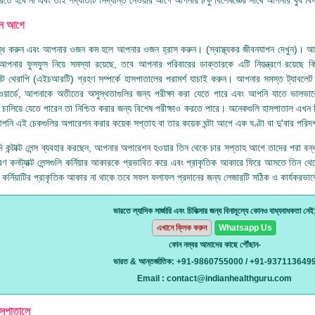
ন আগে
বন্ধ করুন এবং আপনার ওজন কম হলে আপনার ওজন হ্রাস করুন। (স্বাস্থ্যকর জীবনযাপন দেখুন)। 
 আপনার ফুসফুস নিয়ে সমস্যা রয়েছে, তবে আপনার পরিবারের ডাক্তারকে এটি নিয়ন্ত্রণে রয়েছে
েন্ট থেরাপি (এইচআরটি) গ্রহণ সম্পর্কে হাসপাতালের পরামর্শ যাচাই করুন। আপনার সমস্ত ট্যাবলে
য়ার্ডে, আপনাকে অতীতের অসুস্থতাগুলির জন্য পরীক্ষা করা যেতে পারে এবং আপনি যাতে ভালভাব
চালিয়ে যেতে পারেন তা নিশ্চিত করার জন্য বিশেষ পরীক্ষাও করতে পারে। অনেকগুলি হাসপাতাল এখন ব
পনি এই চেকগুলির অপারেশন করার কয়েক সপ্তাহ বা তার কয়েক ঘন্টা আগে এক ঘণ্টা বা দু'বার পরিদ
 কন্টাক্ট লেন্স ব্যবহার করছেন, আপনার অপারেশন হওয়ার তিন থেকে চার সপ্তাহ আগে তাদের পরা বন্
ণ কনট্যাক্ট লেন্সগুলি কর্নিয়ার আকারকে প্রভাবিত করে এবং প্রাকৃতিক আকারে ফিরে আসতে তিন থে
কর্নিয়াটির প্রাকৃতিক আকার না থাকে তবে সফল ফলাফল প্রদানের জন্য লেজারটি সঠিক ও কার্যকরভাব
ভারতে ল্যাসিক সার্জারি এবং চিকিত্সার জন্য বিনামূল্যে কোনও বাধ্যবাধকতা নেই
এখানে ক্লিক করুন
Whatsapp Us
ফোন নম্বর আমাদের কাছে পৌঁছান-
ভারত & আন্তর্জাতিক: +91-9860755000 / +91-937113649
Email : contact@indianhealthguru.com
াসপাতালে