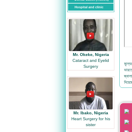
Hospital and clinic
Mr. Okeke, Nigeria
Cataract and Eyelid
মূল্
Surgery
ভারতে
জ্বাল
দিয়ে
Mr. Ibako, Nigeria
Heart Surgery for his
sister