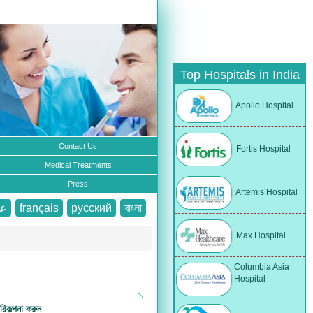
Top Hospitals in India
Apollo Hospital
Contact Us
Fortis Hospital
Medical Treatments
Press
Artemis Hospital
عر
français
русский
বাংলা
Max Hospital
Columbia Asia
Hospital
রিকল্পনা করুন