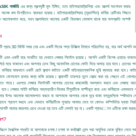
SIK সার্জারি
এর জন্য স্বল্পদৃষ্টি মূল ইঙ্গিত, তবে হাইপারমেট্রোপিয়া এবং তাত্পর্য সংশোধন করার
 অনেক কম ডিগ্রীতেও ব্যবহৃত হয়েছে। হাইপারমেট্রোপিয়ায় (দূরদর্শিতা) কর্নিয়া রেটিনার পিছনে
আলোকপাত করে, যখন তাত্পর্যবাদে আলোর একটি বিভাজন ফোকাস থাকে যার ফলশ্রুতি অস্পষ্ট
ন
ি প্রায় 30 মিনিট সময় নেয় এবং একটি দিনের শল্য চিকিত্সা হিসাবে পরিচালিত হয়, যার অর্থ আপনি
ি এমন একটি ঘরে সংঘটিত হয় যেখানে লেজার সিস্টেম রয়েছে। আপনি একটি বিশেষ চেয়ারে থাকবেন
ঠে শুয়ে থাকবেন এবং আপনার চোখ কিছু অবেদনিক চোখের ফোটা দিয়ে অসাড় হয়ে যাবে। চোখের পা
 কর্নিয়ার মাঝখানে একটি ছোট ফ্ল্যাপ কাটতে একটি মাইক্রোস্কোপিক ছুরি ব্যবহার করা হবে। কাটা স
র সাথে যোগাযোগ রাখার জন্য বাকি রয়েছে। ফ্ল্যাপটি তারপরে তুলে ফোল্ড করা হয় পেছনে এই খোলার
েতে পারে। এরপরে লেজার সিস্টেমটি আপনার চোখের কাছাকাছি অবস্থান করবে এবং লেজার আলো 
 হবে। লেজার লাইট কর্নিয়ার অভ্যন্তরীণ দিকের টিস্যুটিকে বাষ্পীভূত করে এবং কর্নিয়াকে এমনভাবে
িনার উপর আলোক আলোকপাত করবে যা আপনাকে আপনার থেকে দূরে থাকা বস্তুগুলিকে স্পষ্টভাবে দ
খে প্রবেশ করবে এবং যেভাবে কর্নিয়াটিকে পুনরায় আকার দেবে তা কোনও কম্পিউটার দ্বারা নিয়ন্ত্র
র ফ্ল্যাপটি আবার জায়গায় রেখে দেওয়া হয় তবে এটি সেলাই হয় না। একটি প্যাড/.াল এটিকে রক্ষা করা
ল্প?
ূর্ণরূপে বৈকল্পিক পদ্ধতি যা আপনাকে চশমা / চশমা বা কনট্যাক্ট লেন্স পরা অসুবিধা থেকে মুক্তি পেতে
 করতে হবে না এবং তাই পদ্ধতিটি সিদ্ধান্ত নেওয়ার আগে আপনার চক্ষু বিশেষজ্ঞের সাথে আপনার খুব