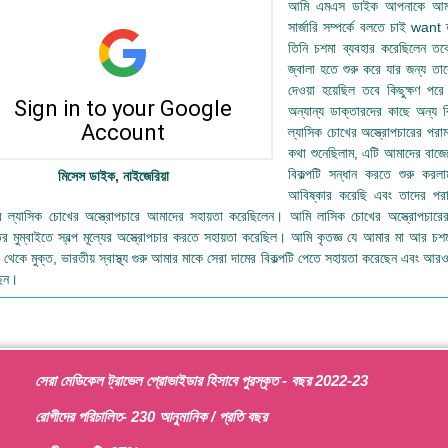
আমি এমএস ডাইক আপনাকে আমার 
সার্জারি সম্পর্কে বলতে চাই want ত
তিনি চশমা ব্যবহার করেছিলেন তব
জ্বালা হতে শুরু করে যার জন্য তাকে
দেওয়া হয়েছিল তবে কিছুক্ষণ প
অন্যান্য ডাক্তারদের কাছে অন্য ব
ল্যাসিক চোখের অস্ত্রোপচারের পরামর
কথা শুনেছিলাম, এটি আমাদের বাজ
বিকল্পটি সন্ধান করতে শুরু করলাম
মিসেস ডাইক, নাইজেরিয়া
আবিষ্কার করেছি এবং তাদের পরামর
যের ল্যাসিক চোখের অস্ত্রোপচারে আমাদের সহায়তা করেছিলেন। আমি লাসিক চোখের অস্ত্রোপচার
র মুম্বাইতে স্বল্প মূল্যের অস্ত্রোপচার করতে সহায়তা করেছিল। আমি কৃতজ্ঞ যে আমার মা আর চশ
া থেকে মুক্ত, ভারতীয় স্বাস্থ্য গুরু আমার মাকে সেরা দামের বিকল্পটি পেতে সহায়তা করেছেন এবং
ছেন।
সেরা মেডিকেল ট্রাভেল প্রোভাইডার হিসাবে পুরস্কৃত - বছর 2022-23
রোগীদের পরিচালিত- 230 আনুমানিক / প্রতি বছর