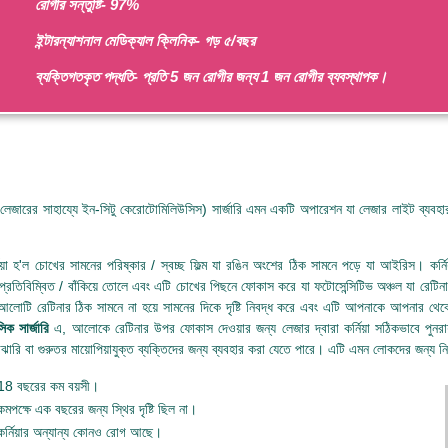
রোগীর সন্তুষ্টি- 97%
ইন্টারন্যাশনাল মেডিক্যাল ক্লিনিক- গড় ৫/বছর
ব্যক্তিগতকৃত পদ্ধতি- প্রতি 5 জন রোগীর জন্য 1 জন রোগীর ব্যবস্থাপক।
?
(লেজারের সাহায্যে ইন-সিটু কেরোটোমিলিউসিস) সার্জারি এমন একটি অপারেশন যা লেজার লাইট ব্যবহার ক
নিয়া হ'ল চোখের সামনের পরিষ্কার / স্বচ্ছ ফিল্ম যা রঙিন অংশের ঠিক সামনে পড়ে যা আইরিস। ক
রতিবিম্বিত / বাঁকিয়ে তোলে এবং এটি চোখের পিছনে ফোকাস করে যা ফটোসেন্সিটিভ অঞ্চল যা রেটিনা 
আলোটি রেটিনার ঠিক সামনে না হয়ে সামনের দিকে দৃষ্টি নিবদ্ধ করে এবং এটি আপনাকে আপনার থেকে দূ
সিক সার্জারি
এ, আলোকে রেটিনার উপর ফোকাস দেওয়ার জন্য লেজার দ্বারা কর্নিয়া সঠিকভাবে পুনরায
ঝারি বা গুরুতর মায়োপিয়াযুক্ত ব্যক্তিদের জন্য ব্যবহার করা যেতে পারে। এটি এমন লোকদের জন্য নির্
18 বছরের কম বয়সী।
কমপক্ষে এক বছরের জন্য স্থির দৃষ্টি ছিল না।
কর্নিয়ার অন্যান্য কোনও রোগ আছে।