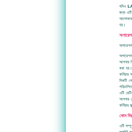
যদিও
LA
জন্য এটি
আলোককে 
হয়।
অপারেশ
অপারেশনট
অপারেশনট
আপনার পি
করা হয়।
কর্নিয়া
দিকটি প
পরিচালিত
এটি রেট
আপনার চো
কর্নিয়া
কোন বিক
এটি সম্প
সার্জারি