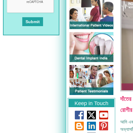
দাঁতের
Keep in Touch
রোগীর
আমি একট
অভ্যাসট