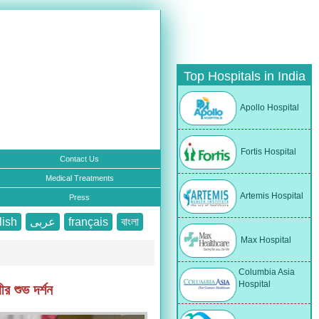
Top Hospitals in India
Apollo Hospital
Fortis Hospital
Contact Us
Medical Treatments
Artemis Hospital
Press
lish
عربى
français
বাংলা
Max Hospital
Columbia Asia
Hospital
ীর শুভ দর্শন