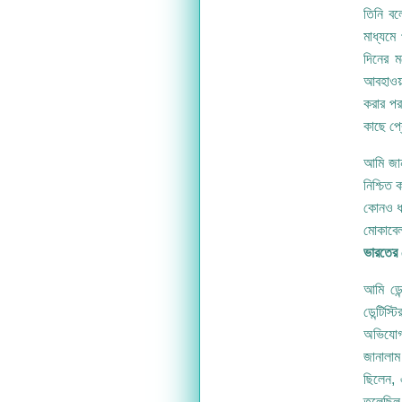
তিনি বল
মাধ্যমে
দিনের 
আবহাওয়
করার পর
কাছে প্
আমি জান
নিশ্চিত
কোনও ধর
মোকাবেল
ভারতের স
আমি ডেন
ডেন্টিস
অভিযোগ 
জানালাম
ছিলেন, 
তুলেছি