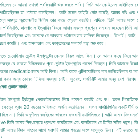
েছিলেন যে আমরা তখনই প্রক্রিয়াটি শুরু করতে পারি। তিনি আমাকে ইমেল আইডিতে যে
 পাঠিয়েছিলেন তা পাঠাতে বলেছিলেন। আমি ইমেল আইডি নোট করেছি, আমার নথি এবং প
মধ্যে সমস্ত প্রয়োজনীয় জিনিস তার কাছে প্রেরণ করেছি। এদিকে, তিনি আমার সাথ
া পরিস্থিতি, হাসপাতাল ইত্যাদির বিষয়ে আমার সমস্ত প্রশ্নের সমাধান করেছেন তিনি 
ামর্শ দিয়েছিলেন এবং আমাকে যে ডাক্তার পাঠাবেন তার তালিকা দিয়েছেন। রিপোর্ট। আমি
রেরণ করেছি। এবং হাসপাতাল এবং ডাক্তারদের সম্পর্কে পড়া শুরু করে।
তে চেয়েছিলাম ডেন্টাল ইমপ্লান্টের কোনও বিকল্প আছে কিনা। সে আমার কাছে ফিরে আসত
 করেছেন যে ভারতে চিকিত্সকরাও পুরো ডেন্টাল ইমপ্লান্টের পরামর্শ দিচ্ছেন। তিনি আমাকে 
ণের medicationষধে আছি কিনা। আমি তাকে এন্টিবায়োটিকের নাম জানিয়েছিলাম যা আমা
া করার জন্য কোনও চিকিত্সা সমস্যা নেই। সুতরাং, সার্জারিটি আমার জন্য বেশ নিরাপদ
েরা ডেন্টাল সার্জন
.
্টাল ইমপ্লান্ট ট্রিটমেন্ট প্রোভাইডারদের নিয়ে গবেষণা করেছি এবং ড। তরুন গিরোতিক
্টির ক্ষেত্রে প্রায় 20 বছরের অভিজ্ঞতা অর্জন করেছিলেন। সফল সার্জারিগুলির একটি দীর্ঘ 
ছিল না। তিনি অনুশীলন করছিলেন ভারতের রাজধানী নয়াদিল্লিতে। আমি আমার সিদ্ধান্তটি 
 ve তিনি আমার সিদ্ধান্তের প্রশংসা করেছিলেন এবং বলেছিলেন যে তিনিই সঠিক পছন্দ। তি
এটি আমার বিমান শহরের সাথে সরাসরি আমার শহরের সাথে সংযুক্ত ছিল। এটি ভারতে যাও
ল।