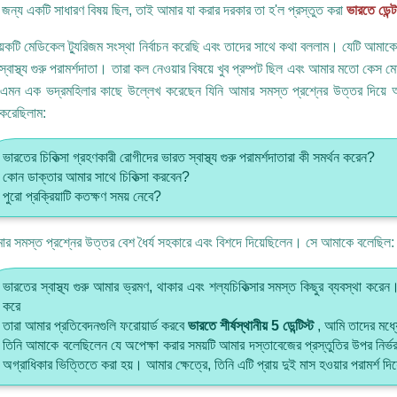
জন্য একটি সাধারণ বিষয় ছিল, তাই আমার যা করার দরকার তা হ'ল প্রস্তুত করা
ভারতে ডেন্টা
েকটি মেডিকেল ট্যুরিজম সংস্থা নির্বাচন করেছি এবং তাদের সাথে কথা বললাম। যেটি আমাকে সব
্বাস্থ্য গুরু পরামর্শদাতা। তারা কল নেওয়ার বিষয়ে খুব প্রম্পট ছিল এবং আমার মতো কেস 
এমন এক ভদ্রমহিলার কাছে উল্লেখ করেছেন যিনি আমার সমস্ত প্রশ্নের উত্তর দিয়ে
 করেছিলাম:
ভারতের চিকিত্সা গ্রহণকারী রোগীদের ভারত স্বাস্থ্য গুরু পরামর্শদাতারা কী সমর্থন করেন?
কোন ডাক্তার আমার সাথে চিকিত্সা করবেন?
পুরো প্রক্রিয়াটি কতক্ষণ সময় নেবে?
ার সমস্ত প্রশ্নের উত্তর বেশ ধৈর্য সহকারে এবং বিশদে দিয়েছিলেন। সে আমাকে বলেছিল:
ভারতের স্বাস্থ্য গুরু আমার ভ্রমণ, থাকার এবং শল্যচিকিত্সার সমস্ত কিছুর ব্যবস্থা করে
করে
তারা আমার প্রতিবেদনগুলি ফরোয়ার্ড করবে
ভারতে শীর্ষস্থানীয় 5 ডেন্টিস্ট
, আমি তাদের মধ্য
তিনি আমাকে বলেছিলেন যে অপেক্ষা করার সময়টি আমার দস্তাবেজের প্রস্তুতির উপর নির্ভর
অগ্রাধিকার ভিত্তিতে করা হয়। আমার ক্ষেত্রে, তিনি এটি প্রায় দুই মাস হওয়ার পরামর্শ দি