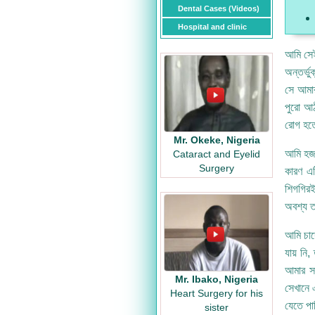
Dental Cases (Videos)
Hospital and clinic
আমি সেই
অন্তর্ভ
সে আমার
পুরো আঠ
রোগ হত
Mr. Okeke, Nigeria
আমি হজম
Cataract and Eyelid
Surgery
কারণ এট
শিগগিরই
অবশ্য ত
আমি চাদে
যায় নি
আমার সা
Mr. Ibako, Nigeria
সেখানে 
Heart Surgery for his
যেতে পা
sister