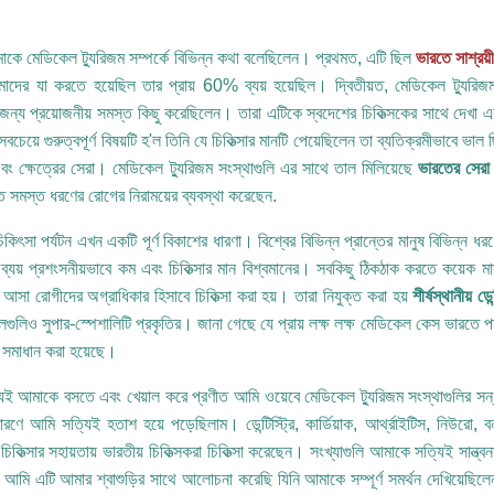
।
াকে মেডিকেল ট্যুরিজম সম্পর্কে বিভিন্ন কথা বলেছিলেন। প্রথমত, এটি ছিল
ভারতে সাশ্রয়ী
াদের যা করতে হয়েছিল তার প্রায় 60% ব্যয় হয়েছিল। দ্বিতীয়ত, মেডিকেল ট্যুরিজম সং
 জন্য প্রয়োজনীয় সমস্ত কিছু করেছিলেন। তারা এটিকে স্বদেশের চিকিত্সকের সাথে দেখা
 সবচেয়ে গুরুত্বপূর্ণ বিষয়টি হ'ল তিনি যে চিকিত্সার মানটি পেয়েছিলেন তা ব্যতিক্রমীভাবে ভ
বং ক্ষেত্রের সেরা। মেডিকেল ট্যুরিজম সংস্থাগুলি এর সাথে তাল মিলিয়েছে
ভারতের সেরা ড
তে সমস্ত ধরণের রোগের নিরাময়ের ব্যবস্থা করেছেন.
িকিৎসা পর্যটন এখন একটি পূর্ণ বিকাশের ধারণা। বিশ্বের বিভিন্ন প্রান্তের মানুষ বিভিন্ন 
র ব্যয় প্রশংসনীয়ভাবে কম এবং চিকিত্সার মান বিশ্বমানের। সবকিছু ঠিকঠাক করতে কয়েক মাস 
আসা রোগীদের অগ্রাধিকার হিসাবে চিকিত্সা করা হয়। তারা নিযুক্ত করা হয়
শীর্ষস্থানীয় ডেন্
গুলিও সুপার-স্পেশালিটি প্রকৃতির। জানা গেছে যে প্রায় লক্ষ লক্ষ মেডিকেল কেস ভারতে পাঠ
সমাধান করা হয়েছে।
যই আমাকে বসতে এবং খেয়াল করে প্রণীত আমি ওয়েবে মেডিকেল ট্যুরিজম সংস্থাগুলির সন্
রণে আমি সত্যিই হতাশ হয়ে পড়েছিলাম। ডেন্টিস্ট্রি, কার্ডিয়াক, আর্থ্রাইটিস, নিউরো, বন্
চিকিত্সার সহায়তায় ভারতীয় চিকিত্সকরা চিকিত্সা করেছেন। সংখ্যাগুলি আমাকে সত্যিই সান্ত্বন
আমি এটি আমার শ্বাশুড়ির সাথে আলোচনা করেছি যিনি আমাকে সম্পূর্ণ সমর্থন দেখিয়েছিলেন।