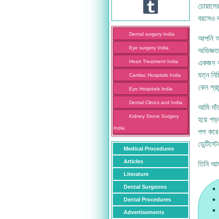
চোয়ালে
বয়সেও দ
Dental surgery India
আপনি অব
Eye surgery India
অভিজ্ঞত
একজন বা
Heart Treatment India
যত্ন নি
Cardiac Hospitals India
কেন প্র
Eye Hospitals India
Dental Clinics and India
আমি দাঁ
Kidney Stone Surgery
হয়ে পড
India
পপ করে 
ডেন্টিস্
Medical Procedures
Articles
তিনি আম
Literature
Dental Surgeons
Dental Procedures
Advertisements