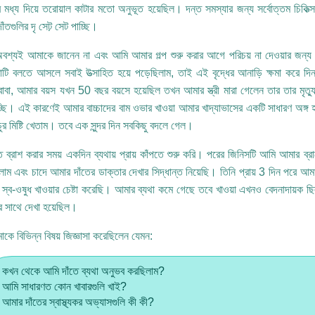
র মধ্য দিয়ে তরোয়াল কাটার মতো অনুভূত হয়েছিল। দন্ত সমস্যার জন্য সর্বোত্তম চিক
াঁতগুলির দৃ সেট় সেট পাচ্ছি।
শ্যই আমাকে জানেন না এবং আমি আমার গল্প শুরু করার আগে পরিচয় না দেওয়ার জন্য
াটি বলতে আসলে সবাই উত্সাহিত হয়ে পড়েছিলাম, তাই এই বৃদ্ধের আনাড়ি ক্ষমা করে 
বা, আমার বয়স যখন 50 বছর বয়সে হয়েছিল তখন আমার স্ত্রী মারা গেলেন তার তার মৃত্
চ্ছি। এই কারণেই আমার বাচ্চাদের বাম ওভার খাওয়া আমার খাদ্যাভাসের একটি সাধারণ অঙ্গ 
চুর মিষ্টি খেতাম। তবে এক সুন্দর দিন সবকিছু বদলে গেল।
ত ব্রাশ করার সময় একদিন ব্যথায় প্রায় কাঁপতে শুরু করি। পরের জিনিসটি আমি আমার ব্র
়লাম এবং চাদে আমার দাঁতের ডাক্তার দেখার সিদ্ধান্ত নিয়েছি। তিনি প্রায় 3 দিন পর
স্ব-ওষুধ খাওয়ার চেষ্টা করেছি। আমার ব্যথা কমে গেছে তবে খাওয়া এখনও বেদনাদায়ক ছিল
টের সাথে দেখা হয়েছিল।
াকে বিভিন্ন বিষয় জিজ্ঞাসা করেছিলেন যেমন:
কখন থেকে আমি দাঁতে ব্যথা অনুভব করছিলাম?
আমি সাধারণত কোন খাবারগুলি খাই?
আমার দাঁতের স্বাস্থ্যকর অভ্যাসগুলি কী কী?