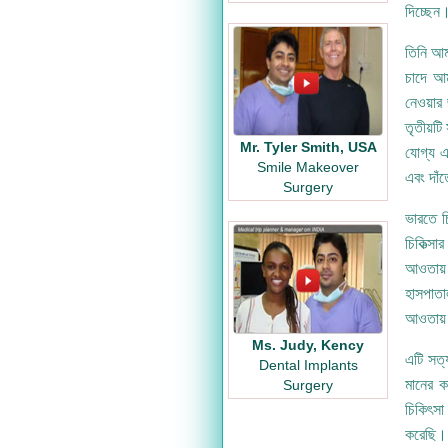
দিচ্ছেন
তিনি আম
চাদে আম
নেওয়ার
তৃতীয়টি
Mr. Tyler Smith, USA
যোগ্য এ
Smile Makeover
এবং দাঁ
Surgery
ভারতে চ
চিকিত্সা
আওতায় 
হাসপাতাল
আওতায় 
Ms. Judy, Kency
এটি সত্
Dental Implants
মানের কা
Surgery
চিকিৎসা 
করেছি। 