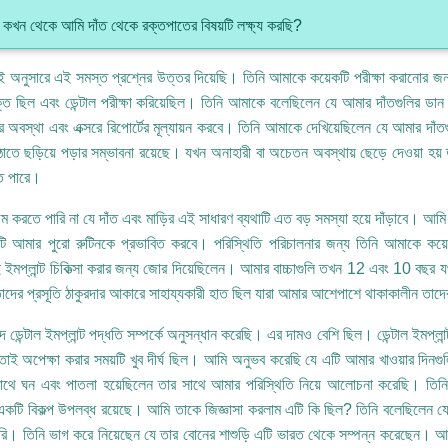
কখন থেকে আমি দাঁত থেকে রক্তপাতের বিষয়টি লক্ষ্য করছি?
 অনুসারে এই সমস্ত প্রশ্নের উত্তর দিয়েছি। তিনি আমাকে কয়েকটি পরীক্ষা করানোর জন্য 
ুক্ত ছিল এবং ডেন্টাল পরীক্ষা করিয়েছিল। তিনি আমাকে বলেছিলেন যে আমার দাঁতগুলির ডান
 অবস্থা এবং এক্সরে রিপোর্টের মূল্যায়ন করবে। তিনি আমাকে দেখিয়েছিলেন যে আমার দাঁত
াতে ছড়িয়ে পড়ার সম্ভাবনা রয়েছে। যখন অনাহারী বা অচেতন অবস্থায় ছেড়ে দেওয়া হ
ে পারে।
 করতে পারি না যে দাঁত এবং মাড়ির এই সাধারণ ব্যথাটি এত বড় সমস্যা হয়ে দাঁড়াবে। আ
ি আমার পুরো রুটিনকে প্রভাবিত করবে। পরিস্থিতি পরিচালনার জন্য তিনি আমাকে কয়েকটি
 ইমপ্লান্ট চিকিত্সা করার জন্য জোর দিয়েছিলেন। আমার বাচ্চাগুলি তখন 12 এবং 10 বছর
াদের প্রসূতি ঠাকুরদার আকারে সাহায্যকারী হাত ছিল যারা আমার আশেপাশে থাকাকালীন তা
 ডেন্টাল ইমপ্লান্ট পদ্ধতি সম্পর্কে অনুসন্ধান করেছি। এর দামও বেশি ছিল। ডেন্টাল ইমপ্লান্ট
, তাই অপেক্ষা করার সময়টি খুব দীর্ঘ ছিল। আমি অনুভব করেছি যে এটি আমার খাওয়ার দিন
থে ঘন এবং পাতলা হয়েছিলেন তার সাথে আমার পরিস্থিতি নিয়ে আলোচনা করেছি। তিন
একটি বিকল্প উপলব্ধ রয়েছে। আমি তাকে জিজ্ঞাসা করলাম এটি কি ছিল? তিনি বলেছিলেন যে
রি। তিনি ভাগ করে নিয়েছেন যে তার বোনের শাশুড়ি এটি ভারত থেকে সম্পন্ন করেছেন। আম