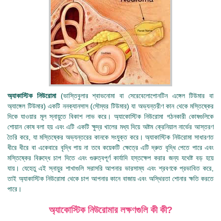
অ্যাকাস্টিক নিউরোমা
(ভাস্তিবুলার শ্বাভনোমা বা সেরেবেলোপোনটিন এঙ্গেল টিউমার বা
অ্যাঙ্গেল টিউমার) একটি ননক্যানসাস (সৌম্যর টিউমার) যা অভ্যন্তরীণ কান থেকে মস্তিষ্কের
দিকে যাওয়ার মূল স্নায়ুতে বিকাশ লাভ করে। অ্যাকোস্টিক নিউরোমা গঠনকারী কোষগুলিকে
শোয়ান কোষ বলা হয় এবং এটি একটি ক্ষুদ্র খালের মধ্য দিয়ে অষ্টম ক্রেনিয়াল নার্ভের আস্তরণ
তৈরি করে, যা মস্তিষ্কের অভ্যন্তরের কানকে সংযুক্ত করে। অ্যাকাস্টিক নিউরোমা সাধারণত
ধীরে ধীরে বা একেবারে বৃদ্ধি পায় না তবে কয়েকটি ক্ষেত্রে এটি দ্রুত বৃদ্ধি পেতে পারে এবং
মস্তিষ্কের বিরুদ্ধে চাপ দিতে এবং গুরুত্বপূর্ণ কার্যাদি হস্তক্ষেপ করার জন্য যথেষ্ট বড় হয়ে
যায়। যেহেতু এই স্নায়ুর শাখাগুলি সরাসরি আপনার ভারসাম্য এবং শ্রবণকে প্রভাবিত করে,
তাই অ্যাকাস্টিক নিউরোমা থেকে চাপ আপনার কানে বাজায় এবং অস্থিরতা শোনার ক্ষতি করতে
পারে।
অ্যাকোস্টিক নিউরোমার লক্ষণগুলি কী কী?