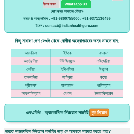
ক্লিক করুন
Whatsapp Us
ফোন নম্বর আমাদের পৌঁছান-
ভারত & আন্তর্জাতিক : +91-9860755000 / +91-9371136499
ইমেল : contact@indianhealthguru.com
কিছু সাধারণ দেশ যেগুলি থেকে রোগীরা অস্ত্রোপচারের জন্য ভারতে যান:
আমেরিকা
ইউকে
কানাডা
অস্ট্রেলিয়া
নিউজিল্যান্ড
নাইজেরিয়া
কেনিয়া
ইথিওপিয়া
উগান্ডা
তানজানিয়া
জাম্বিয়া
কঙ্গো
শ্রীলংকা
বাংলাদেশ
পাকিস্তান
আফগানিস্তান
নেপাল
উজবেকিস্তান
এফএকিউ - অ্যাকোস্টিক নিউরোমা সার্জারি
বুক নিয়োগ
ভারতে অ্যাকোস্টিক নিউরোমা সার্জারির জন্য কে আপনাকে সহায়তা করতে পারে?