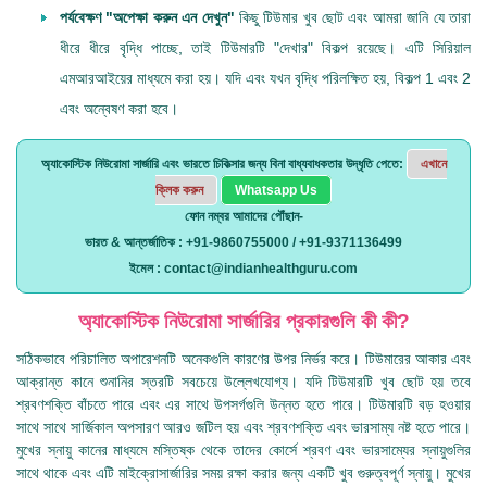
পর্যবেক্ষণ "অপেক্ষা করুন এন দেখুন"
কিছু টিউমার খুব ছোট এবং আমরা জানি যে তারা
ধীরে ধীরে বৃদ্ধি পাচ্ছে, তাই টিউমারটি "দেখার" বিকল্প রয়েছে। এটি সিরিয়াল
এমআরআইয়ের মাধ্যমে করা হয়। যদি এবং যখন বৃদ্ধি পরিলক্ষিত হয়, বিকল্প 1 এবং 2
এবং অন্বেষণ করা হবে।
অ্যাকোস্টিক নিউরোমা সার্জারি এবং ভারতে চিকিত্সার জন্য বিনা বাধ্যবাধকতার উদ্ধৃতি পেতে:
এখানে
ক্লিক করুন
Whatsapp Us
ফোন নম্বর আমাদের পৌঁছান-
ভারত & আন্তর্জাতিক : +91-9860755000 / +91-9371136499
ইমেল : contact@indianhealthguru.com
অ্যাকোস্টিক নিউরোমা সার্জারির প্রকারগুলি কী কী?
সঠিকভাবে পরিচালিত অপারেশনটি অনেকগুলি কারণের উপর নির্ভর করে। টিউমারের আকার এবং
আক্রান্ত কানে শুনানির স্তরটি সবচেয়ে উল্লেখযোগ্য। যদি টিউমারটি খুব ছোট হয় তবে
শ্রবণশক্তি বাঁচতে পারে এবং এর সাথে উপসর্গগুলি উন্নত হতে পারে। টিউমারটি বড় হওয়ার
সাথে সাথে সার্জিকাল অপসারণ আরও জটিল হয় এবং শ্রবণশক্তি এবং ভারসাম্য নষ্ট হতে পারে।
মুখের স্নায়ু কানের মাধ্যমে মস্তিষ্ক থেকে তাদের কোর্সে শ্রবণ এবং ভারসাম্যের স্নায়ুগুলির
সাথে থাকে এবং এটি মাইক্রোসার্জারির সময় রক্ষা করার জন্য একটি খুব গুরুত্বপূর্ণ স্নায়ু। মুখের