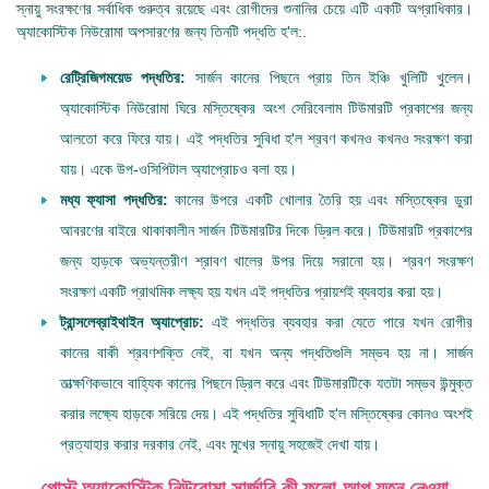
স্নায়ু সংরক্ষণের সর্বাধিক গুরুত্ব রয়েছে এবং রোগীদের শুনানির চেয়ে এটি একটি অগ্রাধিকার।
অ্যাকোস্টিক নিউরোমা অপসারণের জন্য তিনটি পদ্ধতি হ'ল:.
রেট্রিজিগময়েড পদ্ধতির:
সার্জন কানের পিছনে প্রায় তিন ইঞ্চি খুলিটি খুলেন।
অ্যাকোস্টিক নিউরোমা ঘিরে মস্তিষ্কের অংশ সেরিবেলাম টিউমারটি প্রকাশের জন্য
আলতো করে ফিরে যায়। এই পদ্ধতির সুবিধা হ'ল শ্রবণ কখনও কখনও সংরক্ষণ করা
যায়। একে উপ-ওসিপিটাল অ্যাপ্রোচও বলা হয়।
মধ্য ফ্যাসা পদ্ধতির:
কানের উপরে একটি খোলার তৈরি হয় এবং মস্তিষ্কের ডুরা
আবরণের বাইরে থাকাকালীন সার্জন টিউমারটির দিকে ড্রিল করে। টিউমারটি প্রকাশের
জন্য হাড়কে অভ্যন্তরীণ শ্রাবণ খালের উপর দিয়ে সরানো হয়। শ্রবণ সংরক্ষণ
সংরক্ষণ একটি প্রাথমিক লক্ষ্য হয় যখন এই পদ্ধতির প্রায়শই ব্যবহার করা হয়।
ট্রান্সলেব্রাইথাইন অ্যাপ্রোচ:
এই পদ্ধতির ব্যবহার করা যেতে পারে যখন রোগীর
কানের বাকী শ্রবণশক্তি নেই, বা যখন অন্য পদ্ধতিগুলি সম্ভব হয় না। সার্জন
তাত্ক্ষণিকভাবে বাহ্যিক কানের পিছনে ড্রিল করে এবং টিউমারটিকে যতটা সম্ভব উন্মুক্ত
করার লক্ষ্যে হাড়কে সরিয়ে দেয়। এই পদ্ধতির সুবিধাটি হ'ল মস্তিষ্কের কোনও অংশই
প্রত্যাহার করার দরকার নেই, এবং মুখের স্নায়ু সহজেই দেখা যায়।
পোস্ট অ্যাকোস্টিক নিউরোমা সার্জারি কী ফলো-আপ যত্ন নেওয়া