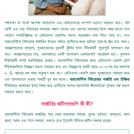
পর্যবেক্ষণ বা সতর্ক অপেক্ষা অপারেশন এবং রেডিয়েশনের সংস্পর্শ এড়াতে সহায়তা করে। যদি
রোগী এবং তার পরিবারের সদস্যরা সজাগ থাকেন এবং রোগের অবস্থার দিকে নজর রাখেন তবে
সেখানে শল্যচিকিত্সার বা রেডিয়েশন থেরাপির কোনও প্রয়োজন দেখা দিতে পারে না। তবে
অ্যাকোস্টিক নিউরোমা সার্জারির উন্নত পর্যায়ে রোগীদের জন্য দুর্দান্ত ত্রাণের উত্স হতে পারে।
অস্ত্রোপচারের মাধ্যমে, পুনরুত্থানের দূরবর্তী ঝুঁকির সাথে টিউমারটি পুরোপুরি অপসারণ করা
যায়। অস্ত্রোপচারের পরে, কেবলমাত্র একটি ফলোআপ এমআরআই প্রয়োজন হবে। ন্যূনতম
দীর্ঘমেয়াদী পার্শ্ব প্রতিক্রিয়া রয়েছে। অ্যাকাস্টিক নিউরোমার জন্য রেডিয়েশন থেরাপি ছোট
টিউমারগুলিকে নিয়ন্ত্রণ করতে সহায়তা করে এবং নিয়ন্ত্রণের হারটি প্রায় ৮০-৯০% যার কমপক্ষে
৫- 5- বছরের কম সময় অনুসরণ করা হয়। রেডিয়েশন থেরাপি দ্রুত পুনরুদ্ধারে সহায়তা করে
এবং হাসপাতালে থাকার সময়টি খুব কম থাকে।
অ্যাকোস্টিক নিউরোমার সার্জারি এবং চিকিত্সা
টিউমারের আকারের উপর নির্ভর করে রোগীদের তাদের স্বাভাবিক জীবনযাত্রা পুনরায় শুরু করতে
সহায়তা করতে পারে।
সার্জারির জটিলতাগুলি কী কী?
অ্যাকাস্টিক নিউরোমা সার্জারির পরে যেমন ভারসাম্য সমস্যা, মুখের দুর্বলতা, অসাড়তা, মাথা
ব্যথা, স্বাদ এবং গিলে সমস্যা, শুকনো চোখ ইত্যাদি বিভিন্ন জটিল সমস্যা রয়েছে