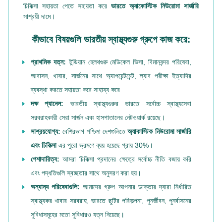
চিকিত্সা সহায়তা পেতে সহায়তা করে
ভারতে অ্যাকোস্টিক নিউরোমা সার্জারি
সাশ্রয়ী দামে।
কীভাবে বিষয়গুলি ভারতীয় স্বাস্থ্যগুরু গ্রুপে কাজ করে:
প্রাথমিক যত্ন:
ইন্ডিয়ান হেলথগুরু মেডিকেল ভিসা, বিমানবন্দর পরিষেবা,
আবাসন, খাবার, সার্জনের সাথে অ্যাপয়েন্টমেন্ট, ল্যাব পরীক্ষা ইত্যাদির
ব্যবস্থা করতে সহায়তা করে সাহায্য করে
দক্ষ প্যানেল:
ভারতীয় স্বাস্থ্যগুরুর ভারতে সর্বোচ্চ স্বাস্থ্যসেবা
সরবরাহকারী সেরা সার্জন এবং হাসপাতালের নেটওয়ার্ক রয়েছে।
সাশ্রয়যোগ্য:
বেশিরভাগ পশ্চিমা দেশগুলিতে
অ্যাকাস্টিক নিউরোমা সার্জারি
এবং চিকিত্সা
এর পুরো ভ্রমণে ব্যয় হয়েছে প্রায় 30%।
পেশাদারিত্ব:
আমরা চিকিত্সা প্রদানের ক্ষেত্রে সর্বোচ্চ নীতি বজায় করি
এবং পদ্ধতিগুলি স্বচ্ছতার সাথে অনুসরণ করা হয়।
অন্যান্য পরিষেবাগুলি:
আমাদের গ্রুপ আপনার ডাক্তার দ্বারা নির্ধারিত
স্বাস্থ্যকর খাবার সরবরাহ, ভারতে ছুটির পরিকল্পনা, পুনর্জীবন, পুনর্বাসনের
সুবিধাসমূহের মতো সুবিধারও যত্ন নিয়েছে।