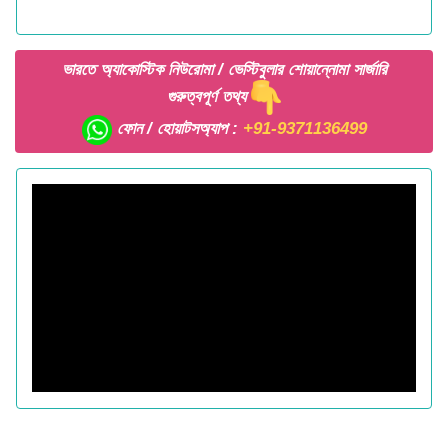
ভারতে অ্যাকোস্টিক নিউরোমা / ভেস্টিবুলার শোয়ান্নোমা সার্জারি
গুরুত্বপূর্ণ তথ্য
ফোন / হোয়াটসঅ্যাপ :
+91-9371136499