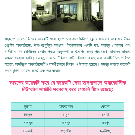
এছাড়াও ভারত বিশ্বের কয়েকটি সেরা হাসপাতাল এবং চিকিত্সা কেন্দ্র সরবরাহ করে যার উচ্চ-
শ্রেণীর অবকাঠামো, উচ্চ-প্রযুক্তি সরঞ্জাম, বিশেষজ্ঞদের একটি দল, স্বাস্থ্য পেশাদার এবং
নার্সরা তাদের রোগীদের সেবার প্রতি অনুকম্পা ও উত্সর্গের জন্য পরিচিত। আবাসন ভারতে
কখনও সমস্যা হয়নি। যেহেতু ভারতে চিকিৎসা পর্যটন বিকাশ করছে এবং একটি শিল্পে পরিণত
হয়েছে, সামগ্রিক অবকাঠামোটিও লক্ষণীয়ভাবে বিকাশ ও উন্নত হয়েছে। সমগ্র ভারতে কয়েকটি
অত্যাধুনিক হোটেল, রিসর্ট এবং লজ রয়েছে।
ভারতের কয়েকটি শহর যে কয়েকটি সেরা হাসপাতালে অ্যাকোস্টিক
নিউরোমা সার্জারি সরবরাহ করে সেগুলি নীচে রয়েছে:
মুম্বই
হায়দরাবাদ
কেরালা
দিল্লি
রাখুন
গোয়া
বেঙ্গালুরু
নাগপুর
জয়পুর
চেন্নাই
গুড়গাঁও
চণ্ডীগড়