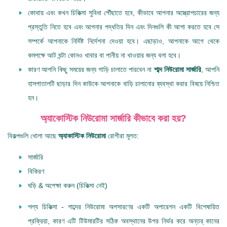
কোথায় এবং কখন চিকিত্সা সুবিধা পৌঁছাতে হবে, কীভাবে আপনার অস্ত্রোপচারের জন্য
প্রস্তুতি নিতে হবে এবং আপনার পদ্ধতির দিন এবং দিনগুলি কী আশা করতে হবে সে
সম্পর্কে আপনাকে নির্দিষ্ট নির্দেশনা দেওয়া হবে। এছাড়াও, আপনাকে আগে থেকে
কমপক্ষে আট ঘন্টা কোনও খাবার বা পানীয় না খাওয়ার জন্য বলা হবে।
কারণ আপনি কিছু সময়ের জন্য গাড়ি চালাতে পারবেন না
শাব্দ নিউরোমা সার্জারি
, আপনি
হাসপাতালটি ছাড়ার দিন কাউকে আপনাকে বাড়ি চালানোর ব্যবস্থা করার বিষয়ে নিশ্চিত
হন।
অ্যাকোস্টিক নিউরোমা সার্জারি কীভাবে করা হয়?
বিকল্পগুলি খোলা আছে
অ্যাকাস্টিক নিউরোমা
রোগীরা মূলত:
সার্জারি
বিকিরণ
ঘড়ি & অপেক্ষা করুন (চিকিত্সা নেই)
শল্য চিকিত্সা - শাব্দের নিউরোমা অপসারণের একটি অপারেশন একটি বিশেষায়িত
প্রক্রিয়া, কারণ এটি টিউমারটির সঠিক অবস্থানের উপর নির্ভর করে অন্তর্ কানের