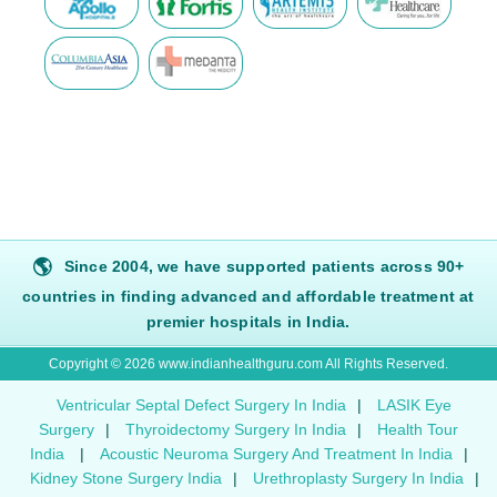
🌎
Since 2004, we have supported patients across 90+
countries in finding advanced and affordable treatment at
premier hospitals in India.
Copyright © 2026 www.indianhealthguru.com All Rights Reserved.
Ventricular Septal Defect Surgery In India
|
LASIK Eye
Surgery
|
Thyroidectomy Surgery In India
|
Health Tour
India
|
Acoustic Neuroma Surgery And Treatment In India
|
Kidney Stone Surgery India
|
Urethroplasty Surgery In India
|