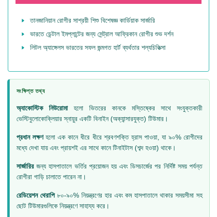
তানজানিয়ান রোগীর সাশ্রয়ী শিশু বিশেষজ্ঞ কার্ডিয়াক সার্জারি
ভারতে ডেন্টাল ইমপ্লান্টের জন্য সেন্ট্রাল আফ্রিকান রোগীর শুভ দর্শন
লিটল অ্যাঙ্গেলস ভারতের সফল জন্মগত হার্ট ব্যর্থতার শল্যচিকিত্সা
সংক্ষিপ্ত তথ্য
অ্যাকোস্টিক নিউরোমা
হলো ভিতরের কানকে মস্তিষ্কের সাথে সংযুক্তকারী
ভেস্টিবুলোকোক্লিয়ার স্নায়ুর একটি বিনাইন (অক্যান্সারযুক্ত) টিউমার।
প্রধান লক্ষণ
হলো এক কানে ধীরে ধীরে শ্রবণশক্তি হ্রাস পাওয়া, যা ৯০% রোগীদের
মধ্যে দেখা যায় এবং প্রায়শই এর সাথে কানে টিনাইটাস (শব্দ হওয়া) থাকে।
সার্জারির
জন্য হাসপাতালে ভর্তির প্রয়োজন হয় এবং ডিসচার্জের পর নির্দিষ্ট সময় পর্যন্ত
রোগীরা গাড়ি চালাতে পারেন না।
রেডিয়েশন থেরাপি
৮০-৯০% নিয়ন্ত্রণের হার এবং কম হাসপাতালে থাকার সময়সীমা সহ
ছোট টিউমারগুলিকে নিয়ন্ত্রণে সাহায্য করে।