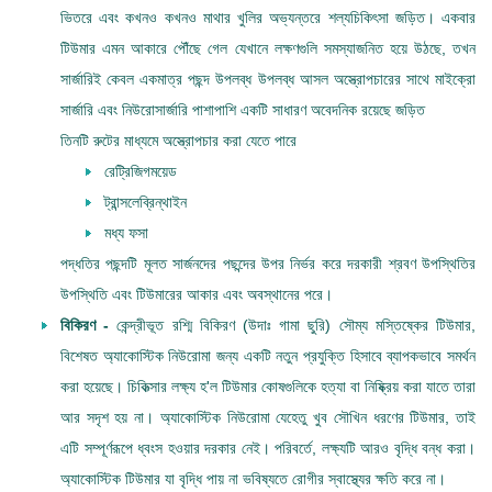
ভিতরে এবং কখনও কখনও মাথার খুলির অভ্যন্তরে শল্যচিকিৎসা জড়িত। একবার
টিউমার এমন আকারে পৌঁছে গেল যেখানে লক্ষণগুলি সমস্যাজনিত হয়ে উঠছে, তখন
সার্জারিই কেবল একমাত্র পছন্দ উপলব্ধ উপলব্ধ আসল অস্ত্রোপচারের সাথে মাইক্রো
সার্জারি এবং নিউরোসার্জারি পাশাপাশি একটি সাধারণ অবেদনিক রয়েছে জড়িত
তিনটি রুটের মাধ্যমে অস্ত্রোপচার করা যেতে পারে
রেট্রিজিগময়েড
ট্রান্সলেব্রিন্থাইন
মধ্য ফসা
পদ্ধতির পছন্দটি মূলত সার্জনদের পছন্দের উপর নির্ভর করে দরকারী শ্রবণ উপস্থিতির
উপস্থিতি এবং টিউমারের আকার এবং অবস্থানের পরে।
বিকিরণ
-
কেন্দ্রীভূত রশ্মি বিকিরণ (উদাঃ গামা ছুরি) সৌম্য মস্তিষ্কের টিউমার,
বিশেষত অ্যাকোস্টিক নিউরোমা জন্য একটি নতুন প্রযুক্তি হিসাবে ব্যাপকভাবে সমর্থন
করা হয়েছে। চিকিত্সার লক্ষ্য হ'ল টিউমার কোষগুলিকে হত্যা বা নিষ্ক্রিয় করা যাতে তারা
আর সদৃশ হয় না। অ্যাকোস্টিক নিউরোমা যেহেতু খুব সৌখিন ধরণের টিউমার, তাই
এটি সম্পূর্ণরূপে ধ্বংস হওয়ার দরকার নেই। পরিবর্তে, লক্ষ্যটি আরও বৃদ্ধি বন্ধ করা।
অ্যাকোস্টিক টিউমার যা বৃদ্ধি পায় না ভবিষ্যতে রোগীর স্বাস্থ্যের ক্ষতি করে না।