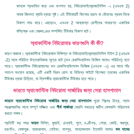
কানকে প্রভাবিত করে এবং বংশগত হয়, নিউরোফাইব্রোমাটোসিস -২ (এনএফ 2)
নামক জিনগত ব্যাধি দ্বারা সৃষ্ট। এই টিউমারটি কিশোর বয়সে বা যৌবনের প্রথম দিকে
বিকাশ লাভ করে। এছাড়াও, এনএফ 2 আক্রান্ত রোগীদের সাধারণত একাধিক
মস্তিষ্ক এবং মেরুদণ্ডের সম্পর্কিত টিউমার বিকাশ ঘটে।
অ্যাকাস্টিক নিউরোমার কারণগুলি কী কী?
কারণ অজানা। অ্যাকাস্টিক নিউরোমাস বিক্ষিপ্ত বা নিউরোফাইব্রোম্যাটোসিস টাইপ 2 (এনএফ
-2) নামে পরিচিত উত্তরাধিকার সূত্রে ঘটে (ভন রেকলিংহাউসন ডিজিস নামেও পরিচিত) হতে
পারে। অ্যাকাস্টিক নিউরোমাসের ভন রেকলিংহাউসেনস ডিজিজ (এনএফ -২) এর সাথে পাঁচ
শতাংশ সংযোগ রয়েছে, এটি একটি বিরল রোগ যা বিভিন্ন সাইটে বিশেষত ত্বকের একাধিক
টিউমার দ্বারা চিহ্নিত, যা দ্বিপক্ষীয় অ্যাকোস্টিক টিউমার হতে পারে।
ভারতে অ্যাকোস্টিক নিউরোমা সার্জারির জন্য সেরা হাসপাতাল
ভারতে অ্যাকোস্টিক নিউরোমা সার্জারির জন্য সেরা হাসপাতাল
পুরো শিল্পের চিত্র, ল্যাব
সরঞ্জামগুলির সাথে সম্পূর্ণ সজ্জিত এবং
শীর্ষ সার্জনরা
যেগুলি সবচেয়ে জটিল কেসগুলি পরিচালনা
করতে সক্ষম।
প্রতিটি বড় শহর
ভারত
দিল্লি, মুম্বই, চেন্নাই, পুনে, চণ্ডীগড়, গোয়া, কোচি, জয়পুর,
গুড়গাঁও, বেঙ্গালুরু, হায়দরাবাদ, নোইডা, নাগপুর, আহমেদাবাদ ইত্যাদি অফার
কম দামের