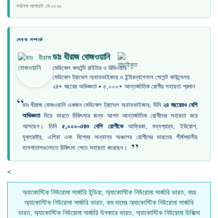
সর্বশেষ আপডেট: মে ২০২৬
লেখক সম্পর্কে
ডাঃ ধীরাজ বোজওয়ানি
মেডিকেল কনটেন্ট রাইটার ও রিভিওয়ার
মেডিকেল ট্রাভেল অ্যাডভাইজার ও ইন্টারন্যাশনাল পেশেন্ট কাউন্সেলর
২৪+ বছরের অভিজ্ঞতা • ৫,০০০+ আন্তর্জাতিক রোগীর সহায়তা প্রদান
“
ডাঃ ধীরাজ বোজওয়ানি একজন মেডিকেল ট্রাভেল অ্যাডভাইজার, যিনি
২৪ বছরেরও বেশি
অভিজ্ঞতা
নিয়ে ভারতে চিকিৎসার জন্য আগত আন্তর্জাতিক রোগীদের সহায়তা করে
আসছেন। তিনি
৫,০০০-এরও বেশি রোগীকে
আফ্রিকা, মধ্যপ্রাচ্য, ইউরোপ,
যুক্তরাষ্ট্র, এশিয়া এবং বিশ্বের অন্যান্য অঞ্চলের রোগীদের ভারতের শীর্ষস্থানীয়
”
হাসপাতালগুলোতে চিকিৎসা পেতে সহায়তা করেছেন।
<
অ্যাকোস্টিক নিউরোমা সার্জারি ইন্ডিয়া, অ্যাকোস্টিক নিউরোমা সার্জারি ভারত, ব্যয়
অ্যাকোস্টিক নিউরোমা সার্জারি ভারত, কম দামের অ্যাকোস্টিক নিউরোমা সার্জারি
ভারত, অ্যাকোস্টিক নিউরোমা সার্জারি উপকারে ভারত, অ্যাকোস্টিক নিউরোমা চিকিত্সা