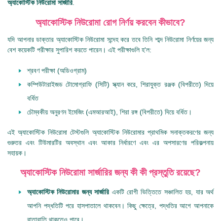
অ্যাকোস্টিক নিউরোমা সার্জারি
.
অ্যাকোস্টিক নিউরোমা রোগ নির্ণয় করবেন কীভাবে?
যদি আপনার ডাক্তার অ্যাকোস্টিক নিউরোমা সন্দেহ করে তবে তিনি শাব্দ নিউরোমা নির্ণয়ের জন্য
বেশ কয়েকটি পরীক্ষার সুপারিশ করতে পারেন। এই পরীক্ষাগুলি হ'ল:
শ্রবণ পরীক্ষা (অডিওগ্রাম)
কম্পিউটারাইজড টোমোগ্রাফি (সিটি) স্ক্যান করে, শিরাযুক্ত রঞ্জক (বিপরীতে) দিয়ে
বর্ধিত
চৌম্বকীয় অনুরণন ইমেজিং (এমআরআই), শিরা রঙ্গ (বিপরীতে) দিয়ে বর্ধিত।
এই অ্যাকোস্টিক নিউরোমা টেস্টগুলি অ্যাকোস্টিক নিউরোমার প্রাথমিক সনাক্তকরণের জন্য
গুরুতর এবং টিউমারটির অবস্থান এবং আকার নির্ধারণে এবং এর অপসারণের পরিকল্পনায়
সহায়ক।
অ্যাকোস্টিক নিউরোমা সার্জারির জন্য কী কী প্রস্তুতি রয়েছে?
অ্যাকোস্টিক নিউরোমার জন্য সার্জারি
একটি রোগী ভিত্তিতে সঞ্চালিত হয়, যার অর্থ
আপনি পদ্ধতিটি পরে হাসপাতালে থাকবেন। কিছু ক্ষেত্রে, পদ্ধতির আগে আপনাকে
রাতারাতি থাকতেও পারে।