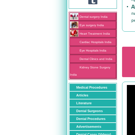
Д
п
Dental surgery India
р
Eye surgery India
Heart Treatment India
Cardiac Hospitals India
Eye Hospitals India
Dental Clinics and India
Kidney Stone Surgery
India
Medical Procedures
Articles
Literature
Dental Surgeons
Dental Procedures
Advertisements
Dental Cases (Videos)