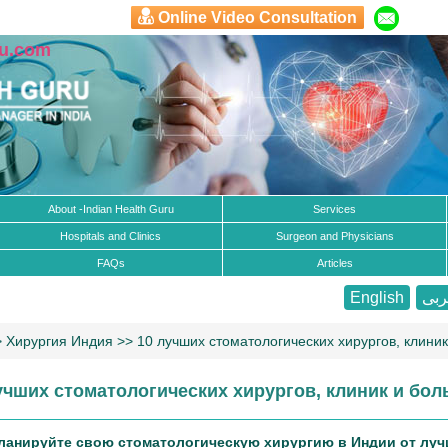
Online Video Consultation
ru.com
About -Indian Health Guru
Services
Hospitals and Clinics
Surgeon and Physicians
FAQs
Articles
English
بى
>
Хирургия Индия
>> 10 лучших стоматологических хирургов, клиник
учших стоматологических хирургов, клиник и боль
ланируйте свою стоматологическую хирургию в Индии от луч