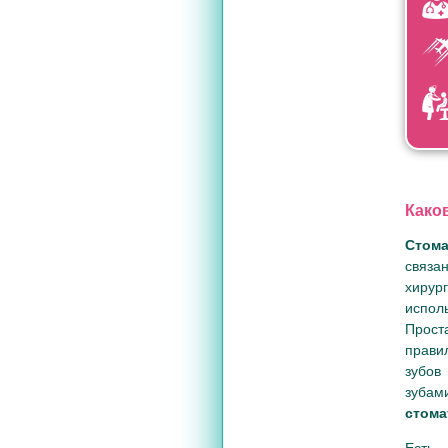
Како
Стома
связа
хирур
испол
Прост
правил
зубов
зубам
стома
Есть 