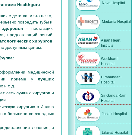
Nova Hospital
тантами Healthguru
х с детства, и это не то,
Medanta Hospital
серьезно повредить зубы и
у здоровья
- поставщик
ии, предлагающий легкий
Asian Heart
атологических хирургов
Institute
по доступным ценам.
Группа:
Wockhardt
Hospital
 оформлении медицинской
Hiranandani
тании, приеме у
лучших
Hospital
 и т. д.
ет сеть лучших хирургов и
Sir Ganga Ram
дии.
Hospital
гическую хирургию в Индию
ов в большинстве западных
Jaslok Hospital
редоставлении лечения, и
Lilavati Hospital