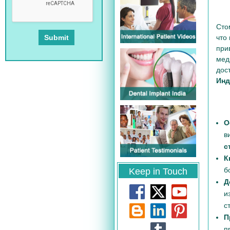
Сто
что
при
мед
дос
Ин
О
в
с
К
б
Keep in Touch
Д
и
с
П
п