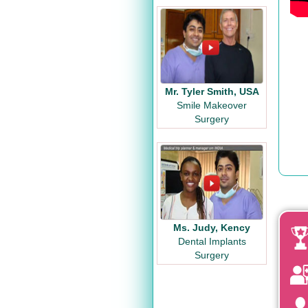
Mr. Tyler Smith, USA
Smile Makeover
Surgery
Ms. Judy, Kency
Dental Implants
Surgery