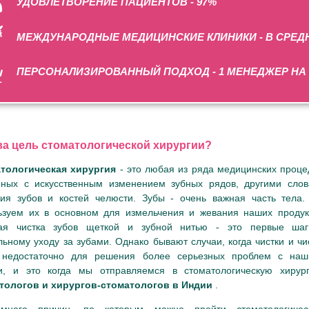
УДОВЛЕТВОРЕНИЕ ПАЦИЕНТОВ - 97%
МЕЖДУНАРОДНЫЕ МЕДИЦИНСКИЕ КЛИНИКИ - В СРЕДН
ПЕРСОНАЛИЗИРОВАННЫЙ ПОДХОД - 1 МЕНЕДЖЕР НА 
ва цель стоматологической хирургии?
тологическая хирургия
- это любая из ряда медицинских проце
нных с искусственным изменением зубных рядов, другими сло
гия зубов и костей челюсти. Зубы - очень важная часть тела
ьзуем их в основном для измельчения и жевания наших продук
ая чистка зубов щеткой и зубной нитью - это первые ша
ьному уходу за зубами. Однако бывают случаи, когда чистки и чи
 недостаточно для решения более серьезных проблем с на
и, и это когда мы отправляемся в стоматологическую хир
тологов и хирургов-стоматологов в Индии
.
много причин, по которым можно пройти стоматологичес