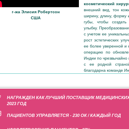
косметический хиру
внешний вид, тон кожи
г-жа Элисия Робертсон
ширину, длину, форму и
США
губы, чтобы создат
улыбку. Преобразован
с учетом ее уникальн
рост эстетических ул
ее более уверенной и 
операцию по обновл
Индии по чрезвычайно 
с ее родной страно
благодарна команде Ин
НАГРАЖДЕН КАК ЛУЧШИЙ ПОСТАВЩИК МЕДИЦИНСКИХ 
2023 ГОД
ПАЦИЕНТОВ УПРАВЛЯЕТСЯ - 230 ОК / КАЖДЫЙ ГОД