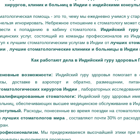
хирургов, клиник и больниц в Индии с индийскими консуль
матологическая помощь - это то, чему мы ежедневно учимся у старши
 нельзя игнорировать. Небрежное отношение к стоматологу может 
вести к попаданию в кабину стоматолога.
Индийский гур
ицинских услуг, состоящий из команды профессионалов из Инд
туп к лучшим стоматологическим услугам в Индии от
лучших стом
дии
,
лучшие стоматологические клиники и больницы в Индии
Как работают дела в Индийский гуру здоровья 
сновные возможности:
Индийский гуру здоровья помогает в
изы, доставке в аэропорт и обратно, размещении, пи
томатологических хирургов Индии
, лабораторных исследованиях
валифицированные стоматологи:
Индийский гуру здоровья име
ольниц, обеспечивающих высшее медицинское обслуживание в Ин
оступный.
Расходы, понесенные во время поездки на стоматоло
з
лучших стоматологов мира
, составляют почти 30% от расход
тран.
рофессионализм.
Мы придерживаемся высочайшей этики при п
роцедуры выполняются прозрачно.