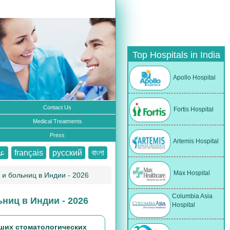
Top Hospitals in India
Apollo Hospital
Contact Us
Fortis Hospital
Medical Treatments
Press
Artemis Hospital
عر
français
русский
বাংলা
Max Hospital
 и больниц в Индии - 2026
Columbia Asia
ниц в Индии - 2026
Hospital
ших стоматологических