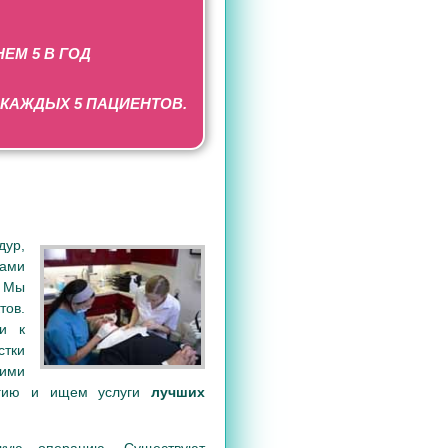
ЕМ 5 В ГОД
КАЖДЫХ 5 ПАЦИЕНТОВ.
дур,
вами
. Мы
тов.
ги к
стки
шими
ургию и ищем услуги
лучших
кую операцию. Существуют