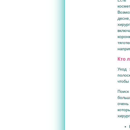
косме
Возмо
десне
хирур
включ
корон
тягот
напри
Кто 
Уход 
полос
чтобы 
Поиск
больш
очень
котор
хирург