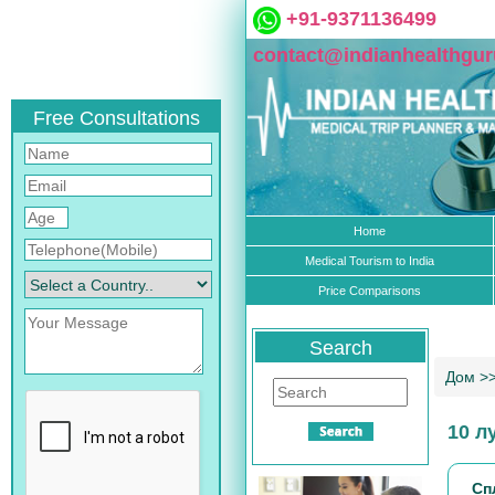
+91-9371136499
contact@indianhealthgu
Free Consultations
Home
Medical Tourism to India
Price Comparisons
Search
Дом
>
10 л
Сп