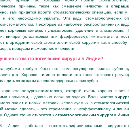
тические причины, такие как смещение челюстей и
операц
жно, вам придется пройти стоматологическую операцию, если у 
, и его необходимо удалить. Эти виды стоматологических о
гом-стоматологом. Некоторые из наиболее распространенных видо
ают корневые каналы, пульпэктомию, удаление и апиэктомию. П
ки, виниры (пластиковые или фарфоровые), имплантаты и мос
еют к ортодонтической стоматологической хирургии как к способу
мер, с прикусом и смещением челюсти.
лучшие стоматологические хирурги в Индии?
за зубами требует большего, чем регулярная чистка зубов з
кания рта. Хорошая гигиена полости рта также включает регул
следить за каждым аспектом здоровья ваших зубов.
 хорошего хирурга-стоматолога, который очень хорошо знает 
ими навыками, - довольно сложная задача. Большинство
хирур
 мало знают о новых методах, используемых в стоматологическо
ый можно сделать, - это стремление к неэффективному и лишен
у. Однако это не относится к
стоматологическим хирургам Инд
В Индии работают высококвалифицированные хирурги-сто