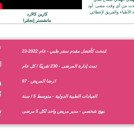
خذت من أي وقت مضى. أود
الأطباء والفريق لإعطائي
كارين كالارد
مانشستر إنجلترا
مُنحت كأفضل مقدم سفر طبي - عام 2022-23
تمت إدارة المرضى - 230 تقريبًا / كل عام
رضا المريض - 97٪
العيادات الطبية الدولية - متوسط 5 / سنة
نهج شخصي - مدير مريض واحد لكل 5 مرضى.