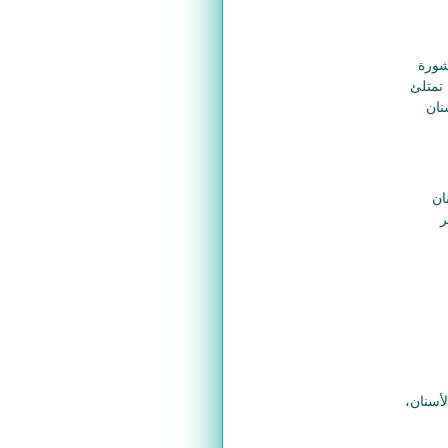
شورة
 تمتلئ
نان
ان
ر
الأسنان،