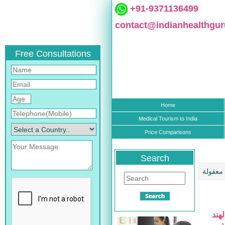
+91-9371136499
contact@indianhealthgu
Free Consultations
Home
Medical Tourism to India
Price Comparisons
Search
 معقولة
هند