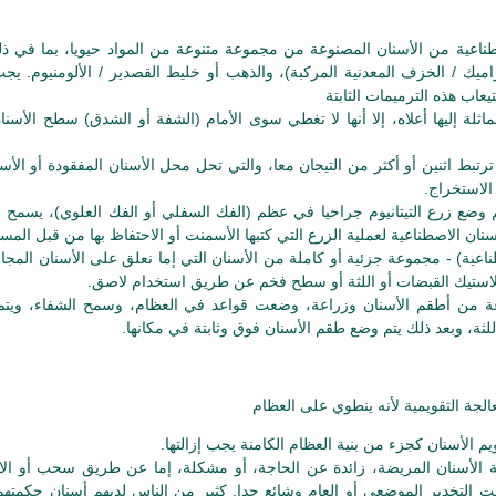
طناعية من الأسنان المصنوعة من مجموعة متنوعة من المواد حيويا، بما في 
يك / الخزف المعدنية المركبة)، والذهب أو خليط القصدير / الألومنيوم. يجب
عاب هذه الترميمات الثابتة
ثلة إليها أعلاه، إلا أنها لا تغطي سوى الأمام (الشفة أو الشدق) سطح الأسنان
رتبط اثنين أو أكثر من التيجان معا، والتي تحل محل الأسنان المفقودة أو الأس
الاستخراج.
م وضع زرع التيتانيوم جراحيا في عظم (الفك السفلي أو الفك العلوي)، يسمح ل
ناعية) - مجموعة جزئية أو كاملة من الأسنان التي إما نعلق على الأسنان المجا
لاستيك القبضات أو اللثة أو سطح فخم عن طريق استخدام لاصق.
ة من أطقم الأسنان وزراعة، وضعت قواعد في العظام، وسمح الشفاء، ويتم
لثة، وبعد ذلك يتم وضع طقم الأسنان فوق وثابتة في مكانها.
الجة التقويمية لأنه ينطوي على العظام
يم الأسنان كجزء من بنية العظام الكامنة يجب إزالتها.
لة الأسنان المريضة، زائدة عن الحاجة، أو مشكلة، إما عن طريق سحب أو الاس
ت التخدير الموضعي أو العام وشائع جدا. كثير من الناس لديهم أسنان حكمتهم إ