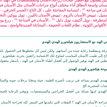
ذين يعملون مع أفضل عيادات زراعة الأسنان والمستشفيات في الهند ال
سنان واسعة النطاق أداء مختلف أنواع جراحات الأسنان مثل الأسنان ف
 الكل ™ 4 ™ الأسنان في ساعة ™ ، ابتسامة المفاجئة على ، كل التاج / الجسر الخزفي 
ميل ، تبييض الأسنان بالزوم ، تبييض الأسنان بالليزر ، نوبل بيوكير، النخ
ن المتطرفة ، نوبل أكتيف، نوبل دليل ™ ، الأسنان في الساعة ™ ، زرع يو
الأقواس اللونية ، نظام اللغات الخفيفة ، المحاذاة الجديدةالواضح ، بمس
الهند مع الاستشاريون هيلثجورو الهندي الهندي
شرقة ومعظمنا رعاية جيدة من أسنانهم. ولكن ليس كل محظوظا في الحصول عل
اج إلى طبيب الأسنان المناسب لتماوج تلك الابتسامة رائعتين بحرية. هيلثجورو
هندي الهندي يساعد في ترتيب تأشيرة الطبية، جيئة وذهابا برحلات جوية والسك
ات المخبرية الخ
الهندي لديها شبكة من أفضل الجراحين والمستشفيات، وتوفير الرعاية الصحي
احة الأسنان في الهند ؟ النفقات التي تكبدتها في السفر كله لجراحة الأسنان م