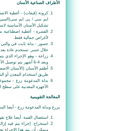
الأطراف الصناعية الأسنان
كرونة (قبعات) - أغطية الاص
ایم سی / پی ایم سی(السيرام
تشكيل الأسنان الأساسية لاستي
القشرة - أغطية اصطناعية مما
لأغراض جمالية فقط.
جسور - بدلة ثابت في والتي ت
خلال جسر. تستخدم عادة بعد 
زراعة - وهو الإجراء الذي يت
وبعد 4-6 أشهر يتم توصيل الأسنان الاصطناعية لعملية الزرع التي كتبها الأسمنت أو الاحتفاظ بها من قبل المسمار.
أطقم الأسنان (الأسنان الاصط
طريق استخدام المعدن أو الب
بدلة المدعومة زرع - مجموع
الأجهزة المعدنية على سطح ال
المعالجة التقويمية
يزرع وبدلة المدعومة زرع - أيضا المع
استئصال القمة: أيضا علاج تقو
استخراج: إجراء يتم فيه إزا
ويمكن أن يتم هذا الإجراء تح