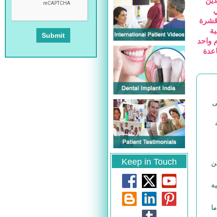
ذين
ي
، قشرة
بة
م واحد
اعدة
ى
Keep in Touch
ن
ة
ا