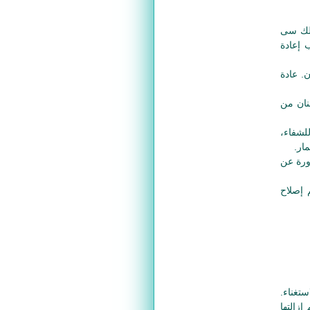
ذلك سی
 إعادة
. عادة
نان من
لشفاء،
ورة عن
 إصلاح
تغناء.
زالتها