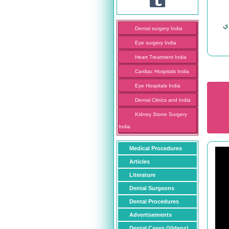
ي
Dental surgery India
Eye surgery India
Heart Treatment India
Cardiac Hospitals India
Eye Hospitals India
Dental Clinics and India
Kidney Stone Surgery
India
Medical Procedures
Articles
Literature
Dental Surgeons
Dental Procedures
Advertisements
Dental Cases (Videos)