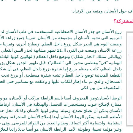
ياف حول الأسنان، ومنعه من الارتداد.
المشتركة؟
زرع الأسنان:هو جذر الأسنان الاصطناعية المستخدمة في طب الأسنان لد
الترميم التي تشبه الأسنان أو مجموعة من الأسنان. تقريبا جميع زراعة الأ
وضعت اليوم هي الجذر شكل يزرع داخل العظم. وبعبارة أخرى، وتقريبا ج
زراعة الأسنان وضعت في القرن ال21 تظهر مشابهة لجذر السن الفعلي
(وبالتالي تمتلك "الجذر شكل") وتوضع داخل العظام (النهائيين كونها البادئة
اليونانية "في" وعظمي مشيرا الى "العظام"). قبل ظهور الجذور شكل يزر
داخل العظم، كانت معظم يزرع إما شفرة يزرع داخل العظم، في أن شك
القطعة المعدنية توضع داخل العظام تشبه شفرة مسطحة، أو يزرع تحت
السمحاق، والذي تم بناء إطار للكذب عليها و وعلقت مع مسامير حتى الع
المكشوفة من بين فكي.
الربط الأسنان:ومن المعروف أيضا باسم الرابطة مركب أو الأسنان، هو و
ممتازة لإصلاح عيوب ومستحضرات التجميل والهيكلية في الأسنان. ارتباط
الأسنان يمكن أن تصلح تصدع، زميله، وتغير لونها الأسنان وكذلك محل ح
الأملغم الفضية. يمكن الربط الأسنان أيضا إصلاح الأسنان المنحرفة، وتوفي
استقامة، وابتسامة أكثر اتساقا. ويقدم العديد من الفوائد للمرضى. وهي 
وغير مؤلمة نسبيا، وطويلة الأمد. الرابطة الأسنان هو أيضا بديلا رائعا للع