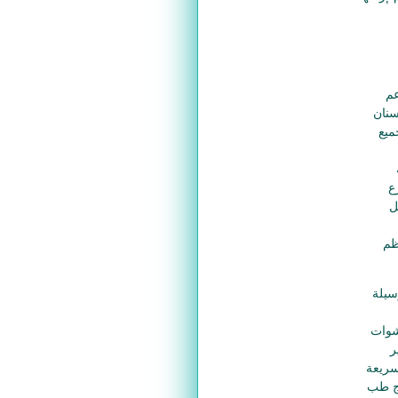
عم
سنان
ميع
ع
ل
ظم
سيلة
شوات
ر
سريعة
لاج طب