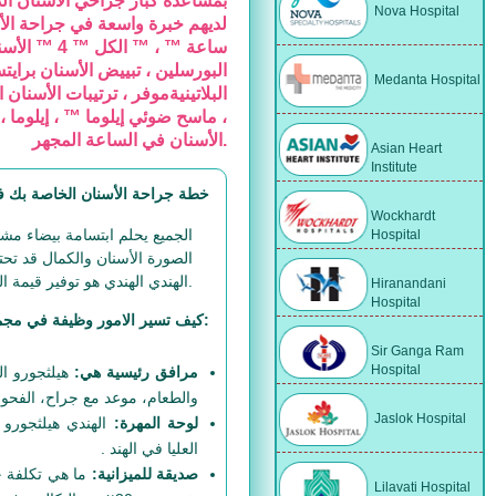
بمساعدة كبار جراحي الأسنان ال
Nova Hospital
لديهم خبرة واسعة في جراحة الأ
ساعة ™ ، ™
البورسلين ، تبييض الأسنان برايتس
Medanta Hospital
البلاتينيةموفر ، ترتيبات الأسنا
، ماسح ضوئي إيلوما ™ ، إيلوما ، 
الأسنان في الساعة المجهر.
Asian Heart
Institute
خطة جراحة الأسنان الخاصة بك في 
Wockhardt
الجميع يحلم ابتسامة بيضاء م
Hospital
الصورة الأسنان والكمال قد تحت
الهندي الهندي هو توفير قيمة الطبي في الهند توفير الوصول إلى أفضل أطباء الأسنان في الهند ، بأسعار معقولة.
Hiranandani
Hospital
كيف تسير الامور وظيفة في مجموعة هيلثجورو الهندي الهندي:
Sir Ganga Ram
Hospital
مرافق رئيسية هي:
هيلثجورو ال
والطعام، موعد مع جراح، الفحوص
Jaslok Hospital
لوحة المهرة:
الهندي هيلثجورو 
العليا في الهند .
صديقة للميزانية:
ما هي تكلفة جر
Lilavati Hospital