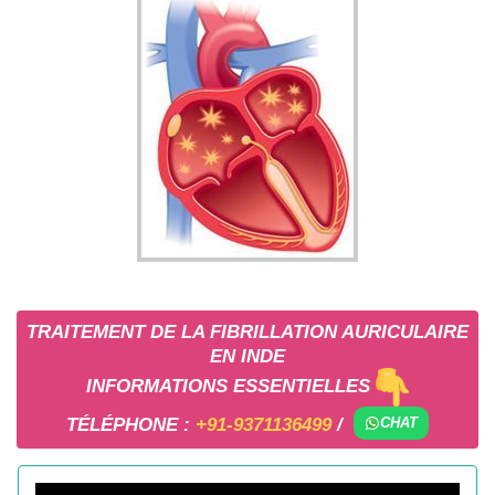
TRAITEMENT DE LA FIBRILLATION AURICULAIRE
EN INDE
INFORMATIONS ESSENTIELLES
TÉLÉPHONE :
+91-9371136499
/
CHAT