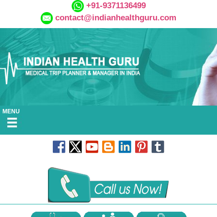
+91-9371136499
contact@indianhealthguru.com
MENU