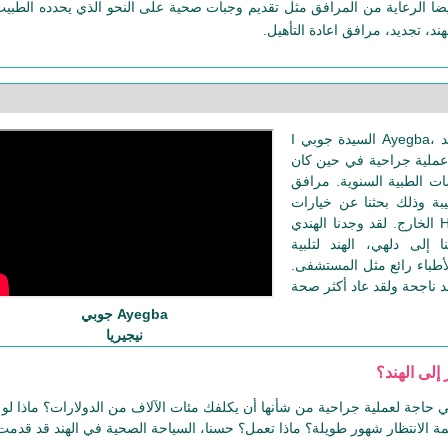
يضا الرعاية من المرافق مثل تقديم وجبات صحية على النحو الذي يحدده الطبيب
د، تجديد، مرافق اعادة التأهيل.
I السيدة جوبي Ayegba، من نيجيريا. وقد جئت الى الهند
 عملية جراحية في حين كان
ت الطبية السنوية. مرافق
يبة وذلك بحثنا عن خيارات
الخارج. لقد وجدنا الهندي Healthguru وبعد أن يمر سهلة
ا إلى دلهي، الهند لتلبية
الأطباء رائع مثل المستشفى.
جوبي Ayegba
نيجيريا
اجة لعملية جراحية من شأنها أن يكلفك مئات الآلاف من الدولارات؟ ماذا لو
ة الانتظار شهور طويلة؟ ماذا تعمل؟ حسنا، السياحة الصحية في الهند قد قدمت 