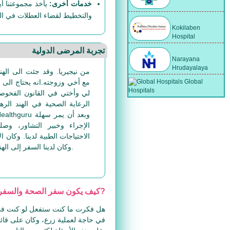
خدمات أخرى:
يأخذ مجموعتنا أ
والتخطيط لقضاء العطلات في الهن
Kokilaben
Hospital
تجربة المرضى الدولية
Narayana
Hrudayalaya
Global
مع أخي وزوجته.انه يحتاج الى
Hospitals
لي وأختي في القانون الفحوصا
الرعاية الصحية في الهند الره
الإجراء وخبير التشاور، وصلن
الاحتياجات الطبية لدينا. وكان 
وكان لدينا السفر إلى الهند ناجحة ولقد عاد أكثر صحة.
كيف يكون سفر الصحة والسفر إلى الهند؟?
هل فكرت ما كنت ستفعل لو كنت في ح
في حاجة لعملية زرع، وكان على قائم