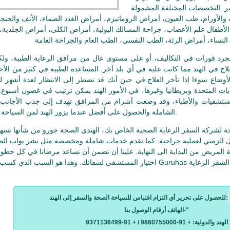
صر. التخصصات المختلفة المشمولة
الأورام، طب العيون، أمراض الروماتيزم، أمراض الغدد الصماء، الأنف والحنجر
أطفال علم الأعصاب، جراحة المسالك البولية، أمراض الكلى، أمراض الجلدية
جرد فورات في التكاليف، أو على مستوى عال من مرافق الرعاية الطبية، ولك
لاج في الهند مما كانت عليه في أي بلد آخر. المساعدة الطبية في كثير من الأح
أوضاع سوءا إذا تأخر العلاج.في حين أنك قد تضطر إلى الانتظار لعدة أشهر 
ت المتحدة وبريطانيا وغيرها، في الأمور الهند يمكن ترتيب في غضون أسبوع. 
المستشفيات والأطباء، وقد وضعت آشرام من المرافق تهدف إلى جذب الأجانب لت
الشاملة والحصول على أفضل عندما يزور الهند لمن السياحة الصحية.
حة لشركة السفر الرعاية الصحية الخاص بك، الهندي الصحة جورو من شأنها تسه
دول الزمني لعملية جراحية. كما نقدم خدمات شاملة ومخصصة مثل نشر بواب ال
ة المريض من البداية الى النهاية. علينا أن نضمن أن نساعد مرضانا في كل خطو
اختيار المستشفى لشفائك. وهذا هو السبب الذي كسب Guruhas الصحة الهندي سمعة أفضل شركات السفر الرعاية
للحصول على تحرير أي التزام اقتباس للسياحة الصحة والسفر إلى الهند:
"
الهاتف أرقام الوصول بنا-
الهند والدولية: + 91-9860755000 / + 91-9371136499