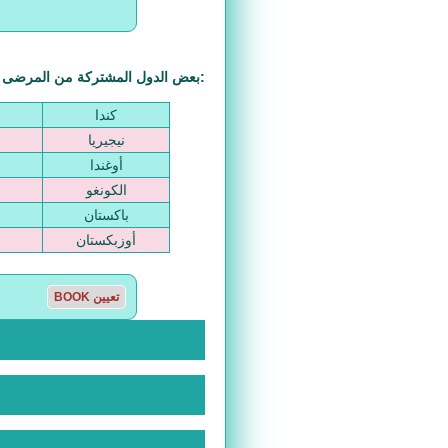
بعض الدول المشتركة من المرضى الذين يسافرون إلى الهند لإجراء عملية جراحية هي:
كندا
نيجيريا
أوغندا
الكونغو
باكستان
أوزبكستان
BOOK تعيين