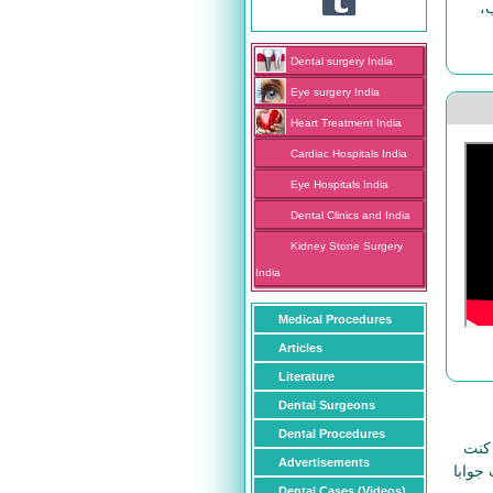
،
Dental surgery India
Eye surgery India
Heart Treatment India
Cardiac Hospitals India
Eye Hospitals India
Dental Clinics and India
Kidney Stone Surgery
India
Medical Procedures
Articles
Literature
Dental Surgeons
Dental Procedures
 كنت
Advertisements
جوابا
Dental Cases (Videos)