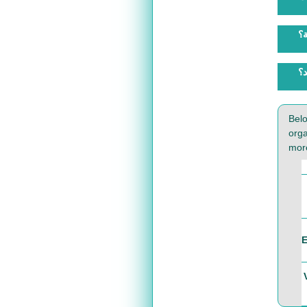
ة؟
؟
Bel
orga
more