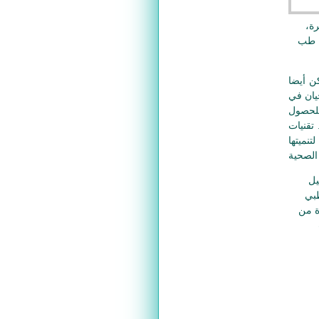
ة،
، طب
ن أيضا
يان في
للحصول
تقنيات
نميتها
يل
طبي
ة من