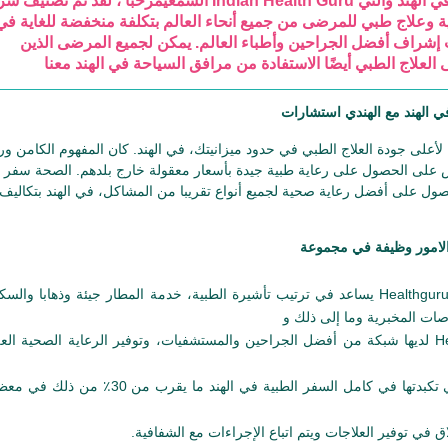
السمعيمرحباً ، لقد تم تصنيف شركة Indian Health Guru كأفضل شركة للسياحة الصحية في اله
 وعلاج طبي للمرضى من جميع أنحاء العالم بتكلفة منخفضة للغاية في
إشراف أفضل الجراحين وأطباء العالم. يمكن لجميع المرضى الذين
لأعلى جودة العلاج الطبي في حدود ميزانيتك، في الهند. كان المفهوم الكامن ور
 على الحصول على رعاية طبية جيدة بأسعار معقولة خارج بلدهم. الصحة سفر ال
ل على أفضل رعاية صحية لجميع أنواع تقريبا من المشاكل، في الهند بتكاليف
الهندي Healthguru يساعد في ترتيب تأشيرة الطبية، خدمة المطار جيئة وذهابا والس
ات المخبرية وما إلى ذلك و
الهندي Healthguru لديها شبكة من أفضل الجراحين والمستشفيات، وتوفير الرعاية الصحية العل
إن النفقات التي تكبدتها في كامل السفر الطبية في الهند ما يقرب من 30٪ من ذلك
 في توفير العلاجات ويتم اتباع الإجراءات مع الشفافية.