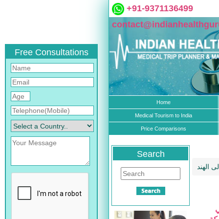
+91-9371136499
contact@indianhealthgu
Free Consultations
Home
Medical Tourism to India
Price Comparisons
Search
ى الهند
ي