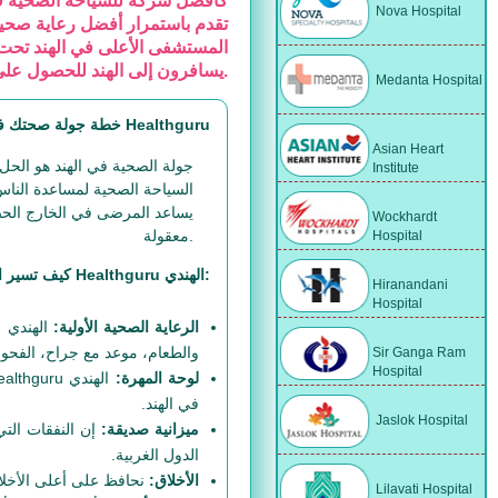
Nova Hospital
تقدم باستمرار أفضل رعاية صحية
المستشفى الأعلى في الهند تحت 
يسافرون إلى الهند للحصول على العلاج الطبي أيضًا الاستفادة من مرافق السياحة في الهند معنا.
Medanta Hospital
خطة جولة صحتك في الهند مع الهندي استشارات Healthguru
Asian Heart
جولة الصحية في الهند هو الحل 
Institute
السياحة الصحية لمساعدة الناس
يساعد المرضى في الخارج الحصو
Wockhardt
معقولة.
Hospital
كيف تسير الامور وظيفة في مجموعة Healthguru الهندي:
Hiranandani
Hospital
الرعاية الصحية الأولية:
والطعام، موعد مع جراح، الفحوص
Sir Ganga Ram
Hospital
لوحة المهرة:
في الهند.
Jaslok Hospital
ميزانية صديقة:
الدول الغربية.
الأخلاق:
نحافظ على أعلى الأخلاق
Lilavati Hospital