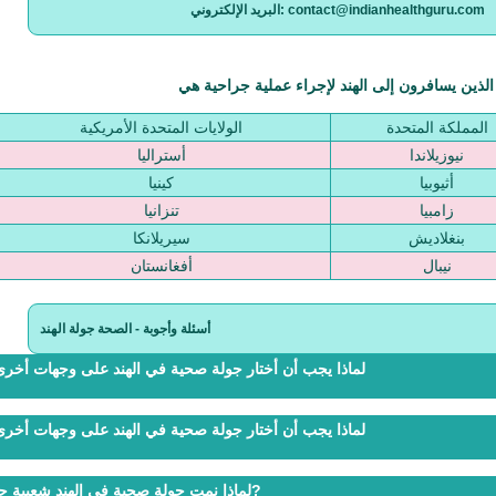
البريد الإلكتروني: contact@indianhealthguru.com
المملكة المتحدة
الولايات المتحدة الأمريكية
نيوزيلاندا
أستراليا
أثيوبيا
كينيا
زامبيا
تنزانيا
بنغلاديش
سيريلانكا
نيبال
أفغانستان
أسئلة وأجوبة - الصحة جولة الهند
لماذا يجب أن أختار جولة صحية في الهند على وجهات أخر
لماذا يجب أن أختار جولة صحية في الهند على وجهات أخر
لماذا نمت جولة صحية في الهند شعبية جدا?