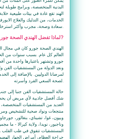
يمكن للمرء العثور على المئات من ال
البدنية المتخصصة، وبرامج طويلة لت
الهند تقع عادة في بيئات طبيعية خلا
الخدمات، من التدليك والعلاج الايور
سعادة وصحة، مجرب وأكثر استرخاء.
لماذا تفضل الهندي الصحة جورو الاستشاريون للسياحة الصحية في الهند؟?
الهندي الصحة جورو كان في مجال ال
العالم كل عام. بسبب سنوات من الخ
جورو وتشتهر باعتبارها واحدة من أفض
ونعد الدولة من المستشفيات الفن وال
لمرضانا الدوليين. بالإضافة إلى الخد
لصحة السعي الفرد وأسرته.
حالة المستشفيات الفن جنبا إلى جنب م
شك أفضل جاذبية لأي مريض أن يحصل ل
منتجعات ونواد صحية للتشخيص ومرا
وبيون، غوا، تشيناي، بنغالور، جورجاون
المستشفيات تتفوق في طب القلب وج
جراحة العظام، أمراض الجهاز الهضم