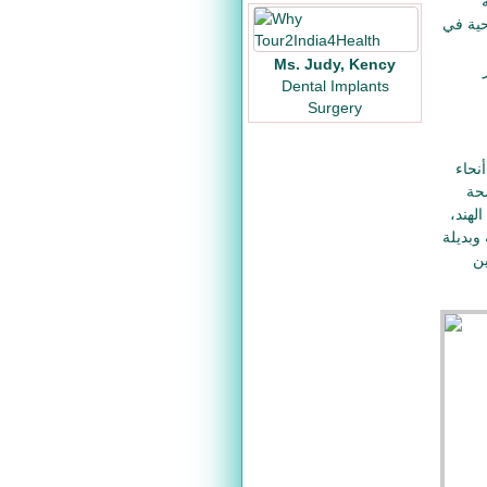
حية في
Ms. Judy, Kency
Dental Implants
Surgery
نحاء
حة
لهند،
وبديلة
ين