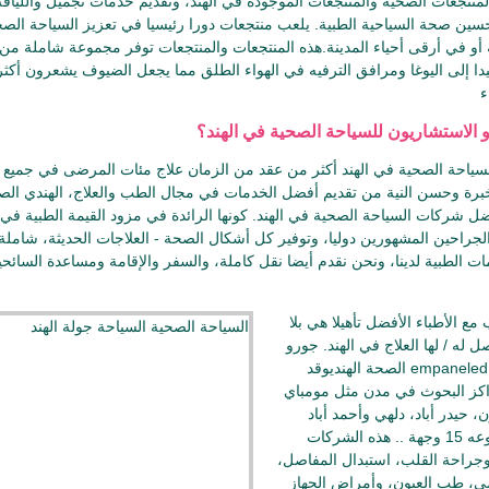
منتجعات الصحية والمنتجعات الموجودة في الهند، وتقديم خدمات تجميل واللياقة
حسين صحة السياحية الطبية. يلعب منتجعات دورا رئيسيا في تعزيز السياحة الص
بة أو في أرقى أحياء المدينة.هذه المنتجعات والمنتجعات توفر مجموعة شاملة من
فيدا إلى اليوغا ومرافق الترفيه في الهواء الطلق مما يجعل الضيوف يشعرون أكثر
سياحة الصحية في الهند أكثر من عقد من الزمان علاج مئات المرضى في جميع أ
برة وحسن النية من تقديم أفضل الخدمات في مجال الطب والعلاج، الهندي الص
ل شركات السياحة الصحية في الهند. كونها الرائدة في مزود القيمة الطبية في ا
جراحين المشهورين دوليا، وتوفير كل أشكال الصحة - العلاجات الحديثة، شاملة 
مات الطبية لدينا، ونحن نقدم أيضا نقل كاملة، والسفر والإقامة ومساعدة السائح
ع الأطباء الأفضل تأهيلا هي بلا
ه / لها العلاج في الهند. جورو
الصحة الهنديوقد empaneled العديد من المستشفيات المتخصصة،
كز البحوث في مدن مثل مومباي
، حيدر أباد، دلهي وأحمد أباد
وناجبور، نويدا، ولاية كيرالا - ما مجموعه 15 وجهة .. هذه الشركات
راحة القلب، استبدال المفاصل،
ي، طب العيون، وأمراض الجهاز