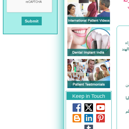
ند والتي
اء
هند
كن
Keep in Touch
يا
 في معظم