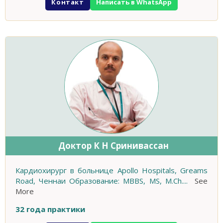
Контакт
Написать в WhatsApp
Доктор К Н Сринивассан
Кардиохирург в больнице Apollo Hospitals, Greams
Road, Ченнаи Образование: MBBS, MS, M.Ch.
...
See
More
32 года практики