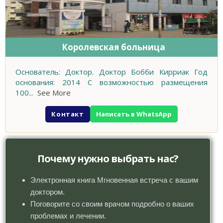
Королевская больница
Основатель: Доктор. Доктор Бобби Кирриак Год
основания: 2014 С возможностью размещения
100
...
See More
Контакт
Написать в WhatsApp
Почему нужно выбрать нас?
Электронная книга Мгновенная встреча с вашим
доктором.
Поговорите со своим врачом подробно о ваших
проблемах и лечении.