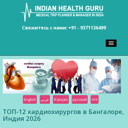
Свяжитесь с нами: +91 - 9371136499
ГЛАВНАЯ
ХИРУРГИ
БОЛЬНИЦЫ
ТУРИЗМ
English
عربى
français
русский
বাংলা
ТОП-12 кардиохирургов в Бангалоре,
Индия 2026