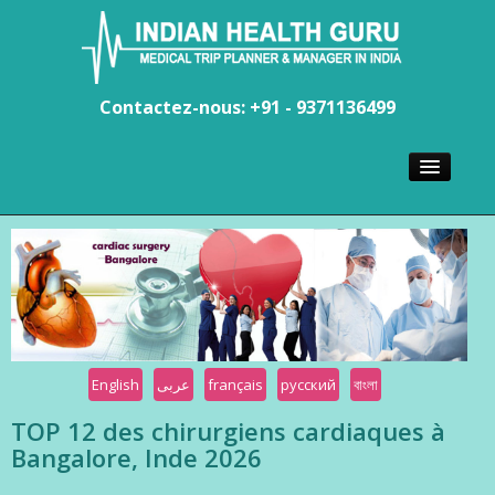
Contactez-nous: +91 - 9371136499
ACCUEIL
CHIRURGIENS
LES HÔPITAUX
TOURISME
English
عربى
français
русский
বাংলা
TOP 12 des chirurgiens cardiaques à
Bangalore, Inde 2026