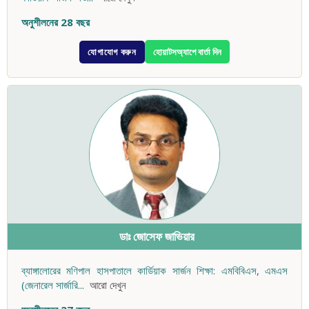
অনুশীলনের 28 বছর
যোগাযোগ করুন
হোয়াটসঅ্যাপে বার্তা দিন
ডাঃ জোসেফ জাভিয়ার
ব্যাঙ্গালোরের মণিপাল হাসপাতালে কার্ডিয়াক সার্জন শিক্ষা: এমবিবিএস, এমএস
(জেনারেল সার্জারি
...
আরো দেখুন