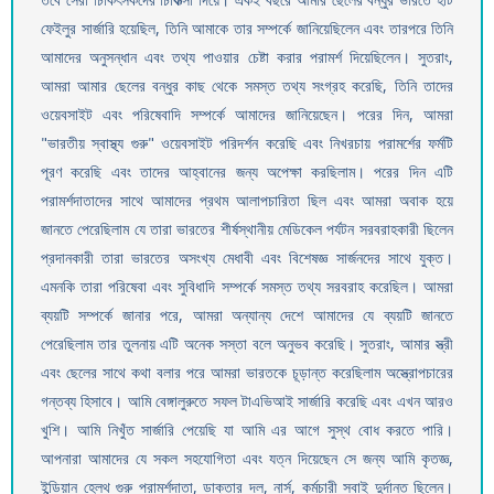
ফেইলুর সার্জারি হয়েছিল, তিনি আমাকে তার সম্পর্কে জানিয়েছিলেন এবং তারপরে তিনি
আমাদের অনুসন্ধান এবং তথ্য পাওয়ার চেষ্টা করার পরামর্শ দিয়েছিলেন। সুতরাং,
আমরা আমার ছেলের বন্ধুর কাছ থেকে সমস্ত তথ্য সংগ্রহ করেছি, তিনি তাদের
ওয়েবসাইট এবং পরিষেবাদি সম্পর্কে আমাদের জানিয়েছেন। পরের দিন, আমরা
"ভারতীয় স্বাস্থ্য গুরু" ওয়েবসাইট পরিদর্শন করেছি এবং নিখরচায় পরামর্শের ফর্মটি
পূরণ করেছি এবং তাদের আহ্বানের জন্য অপেক্ষা করছিলাম। পরের দিন এটি
পরামর্শদাতাদের সাথে আমাদের প্রথম আলাপচারিতা ছিল এবং আমরা অবাক হয়ে
জানতে পেরেছিলাম যে তারা ভারতের শীর্ষস্থানীয় মেডিকেল পর্যটন সরবরাহকারী ছিলেন
প্রদানকারী তারা ভারতের অসংখ্য মেধাবী এবং বিশেষজ্ঞ সার্জনদের সাথে যুক্ত।
এমনকি তারা পরিষেবা এবং সুবিধাদি সম্পর্কে সমস্ত তথ্য সরবরাহ করেছিল। আমরা
ব্যয়টি সম্পর্কে জানার পরে, আমরা অন্যান্য দেশে আমাদের যে ব্যয়টি জানতে
পেরেছিলাম তার তুলনায় এটি অনেক সস্তা বলে অনুভব করেছি। সুতরাং, আমার স্ত্রী
এবং ছেলের সাথে কথা বলার পরে আমরা ভারতকে চূড়ান্ত করেছিলাম অস্ত্রোপচারের
গন্তব্য হিসাবে। আমি বেঙ্গালুরুতে সফল টাএভিআই সার্জারি করেছি এবং এখন আরও
খুশি। আমি নিখুঁত সার্জারি পেয়েছি যা আমি এর আগে সুস্থ বোধ করতে পারি।
আপনারা আমাদের যে সকল সহযোগিতা এবং যত্ন দিয়েছেন সে জন্য আমি কৃতজ্ঞ,
ইন্ডিয়ান হেলথ গুরু পরামর্শদাতা, ডাক্তার দল, নার্স, কর্মচারী সবাই দুর্দান্ত ছিলেন।