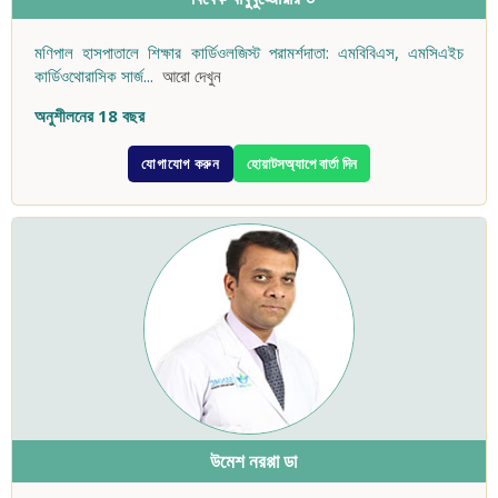
মণিপাল হাসপাতালে শিক্ষার কার্ডিওলজিস্ট পরামর্শদাতা: এমবিবিএস, এমসিএইচ
কার্ডিওথোরাসিক সার্জ
...
আরো দেখুন
অনুশীলনের 18 বছর
যোগাযোগ করুন
হোয়াটসঅ্যাপে বার্তা দিন
উমেশ নরপ্পা ডা