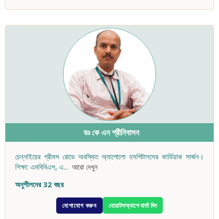
ডঃ কে এন শ্রীনিবাসন
চেন্নাইয়ের গ্রীমস রোডে অবস্থিত অ্যাপোলো হসপিটালসের কার্ডিয়াক সার্জন।
শিক্ষা: এমবিবিএস, এ
...
আরো দেখুন
অনুশীলনের 32 বছর
যোগাযোগ করুন
হোয়াটসঅ্যাপে বার্তা দিন