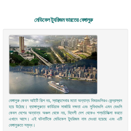
মেডিকেল ট্যুরিজম ভারতের বেঙ্গালুরু
বেঙ্গালুরু কেবল আইটি শিল্প নয়, স্বাস্থ্যসেবার মতো অন্যান্য বিষয়গুলিরও কেন্দ্রস্থল
হয়ে উঠেছে। ব্যাঙ্গালুরুতে কার্ডিয়াক সার্জারি দক্ষতা এবং সুবিধাগুলি এমন যেগুলি
কেবল দেশের অন্যান্য অঞ্চল থেকে নয়, বিদেশী দেশ থেকেও শল্যচিকিত্সা করতে
এখানে আসে। এই ঘটনাটিকে মেডিকেল ট্যুরিজম নাম দেওয়া হয়েছে এবং এটি
বেঙ্গালুরুতে সমৃদ্ধ।