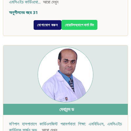
এমসিএইচ কার্ডিওথো
...
আরো দেখুন
অনুশীলনের বছর 31
যোগাযোগ করুন
হোয়াটসঅ্যাপে বার্তা দিন
দেবানন্দ ড
মণিপাল হাসপাতালে কার্ডিওলজিস্ট পরামর্শদাতা শিক্ষা: এমবিবিএস, এমসিএইচ
কার্ডিয়াক সার্জন অভ
...
আরো দেখুন