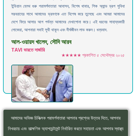
ইন্ডিয়ান হেলথ গুরু পরামর্শদাতারা আবাসন, বিশেষ খাবার, পিক অ্যান্ড ড্রপ সুবিধা
সরবরাহের সাথে আমাদের ভ্রমণকে এত বিশেষ করে তুলেছে এবং আমরা আমাদের
দেশে ফিরে আসার আগ পর্যন্ত আমাদের দেখাশোনা করে। এই ধরনের সাহায্যকারী
লোকেরা, আপনারা সবাই সুখী থাকুন এবং দীর্ঘজীবন লাভ করুন। ধন্যবাদ.
আল-ওয়ায়দ খালেদ, সৌদি আরব
TAVI ভারতে সার্জারি
★★★★★
প্রকাশিত
৫ সেপ্টেম্বর ২০২৫
আমাদের অভিজ্ঞ চিকিত্সক পরামর্শদাতারা আপনার প্রশ্নের উত্তর দিতে, আপনার
নিখরচায় এবং তাত্ক্ষণিক অ্যাপয়েন্টমেন্ট নির্ধারিত করতে সহায়তা এবং আপনার স্বাস্থ্য