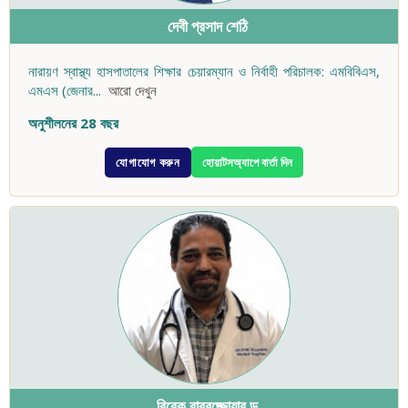
দেবী প্রসাদ শেঠি
নারায়ণ স্বাস্থ্য হাসপাতালের শিক্ষার চেয়ারম্যান ও নির্বাহী পরিচালক: এমবিবিএস,
এমএস (জেনার
...
আরো দেখুন
অনুশীলনের 28 বছর
যোগাযোগ করুন
হোয়াটসঅ্যাপে বার্তা দিন
বিবেক বাবুবুজ্জোয়ার ড