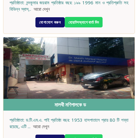
প্রতিষ্ঠাতা: নন্দকুমার জয়রাম প্রতিষ্ঠার বছর: ১৯৯ 1996 মান ও প্রতিশ্রুতি সহ
বিভিন্ন স্বাস্
...
আরো দেখুন
যোগাযোগ করুন
হোয়াটসঅ্যাপে বার্তা দিন
মালথী মণিপালকে ড
প্রতিষ্ঠাতা: ড.টি.এম.এ. পাই প্রতিষ্ঠা বছর: 1953 হাসপাতালে প্রায় 80 টি শয্যা
রয়েছে, এটি
...
আরো দেখুন