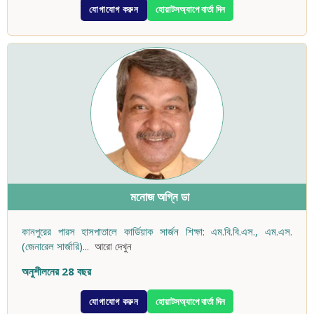
যোগাযোগ করুন
হোয়াটসঅ্যাপে বার্তা দিন
মনোজ অগ্নি ডা
কানপুরের পারস হাসপাতালে কার্ডিয়াক সার্জন শিক্ষা: এম.বি.বি.এস., এম.এস.
(জেনারেল সার্জারি)
...
আরো দেখুন
অনুশীলনের 28 বছর
যোগাযোগ করুন
হোয়াটসঅ্যাপে বার্তা দিন