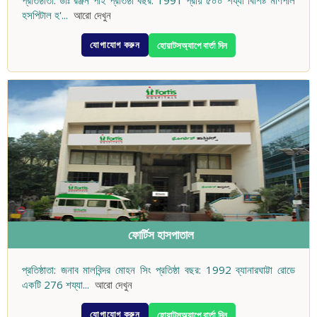
হসপিটাল হ'
...
আরো দেখুন
যোগাযোগ করুন
হোয়াটসঅ্যাপে বার্তা দিন
ফোর্টিস হাসপাতাল
প্রতিষ্ঠাতা: জনাব মালবিন্দর মোহন সিং প্রতিষ্ঠা বছর: 1992 ব্যানারঘাট্টা রোডে
একটি 276 শয্যা
...
আরো দেখুন
যোগাযোগ করুন
হোয়াটসঅ্যাপে বার্তা দিন