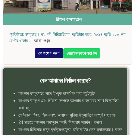
রিগাল হাসপাতাল
প্রতিষ্ঠাতা: ডাক্তার। ডাঃ ববি সিরিয়ারিয়াক প্রতিষ্ঠার বছর: ২০১৪ প্রতি ১০০ জন
রোগীর থাকার
...
আরো দেখুন
যোগাযোগ করুন
হোয়াটসঅ্যাপে বার্তা দিন
কেন আমাদের নির্বাচন করেছে?
আপনার ডাক্তারের সাথে ই-বুক তাত্ক্ষণিক অ্যাপয়েন্টমেন্ট
আপনার উদ্বেগ এবং চিকিত্সা সম্পর্কে আপনার ডাক্তারের সাথে বিস্তারিত
কথা বলুন
মেডিকেল ভিসা, পিক-ড্রপ, আবাসন সুবিধা ইত্যাদিতে সম্পূর্ণ সহায়তা
24 ভারতে আপনার অবস্থান অবধি নিখরচায় সমর্থন। করুন
আপনার চিকিত্সার জন্য ব্যক্তিগতকৃত ডেডিকেটেড কেস ম্যানেজার। করুন