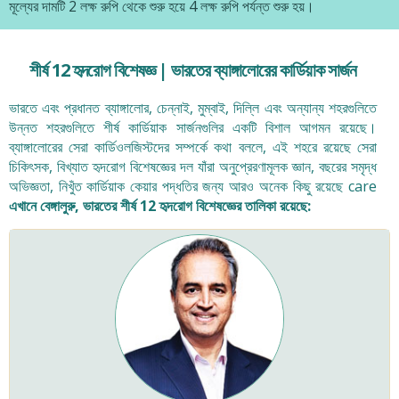
মূল্যের দামটি 2 লক্ষ রুপি থেকে শুরু হয়ে 4 লক্ষ রুপি পর্যন্ত শুরু হয়।
শীর্ষ 12 হৃদরোগ বিশেষজ্ঞ | ভারতের ব্যাঙ্গালোরের কার্ডিয়াক সার্জন
ভারতে এবং প্রধানত ব্যাঙ্গালোর, চেন্নাই, মুম্বাই, দিল্লি এবং অন্যান্য শহরগুলিতে
উন্নত শহরগুলিতে শীর্ষ কার্ডিয়াক সার্জনগুলির একটি বিশাল আগমন রয়েছে।
ব্যাঙ্গালোরের সেরা কার্ডিওলজিস্টদের সম্পর্কে কথা বললে, এই শহরে রয়েছে সেরা
চিকিৎসক, বিখ্যাত হৃদরোগ বিশেষজ্ঞের দল যাঁরা অনুপ্রেরণামূলক জ্ঞান, বছরের সমৃদ্ধ
অভিজ্ঞতা, নিখুঁত কার্ডিয়াক কেয়ার পদ্ধতির জন্য আরও অনেক কিছু রয়েছে care
এখানে বেঙ্গালুরু, ভারতের শীর্ষ 12 হৃদরোগ বিশেষজ্ঞের তালিকা রয়েছে: