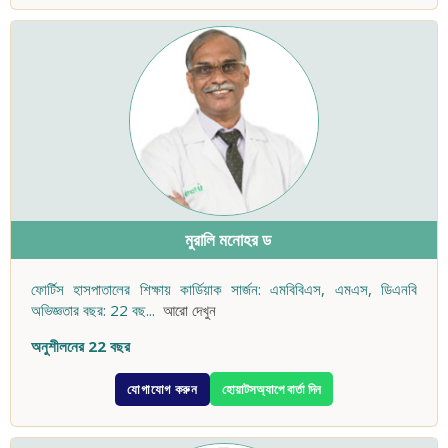
মুরালি মনোহর ড
ফোর্টিস হাসপাতালের শিক্ষায় কার্ডিয়াক সার্জন: এমবিবিএস, এমএস, ডিএনবি
অভিজ্ঞতার বছর: 22 বছ
...
আরো দেখুন
অনুশীলনের 22 বছর
যোগাযোগ করুন
হোয়াটসঅ্যাপে বার্তা দিন