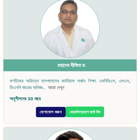
মহাদেব দীক্ষিত ড
কর্ণাটকের অরিহন্ত হাসপাতালের কার্ডিয়াক সার্জন শিক্ষা: এমবিবিএস, এমএস,
ডিএনবি বছরের অভিজ্ঞ
...
আরো দেখুন
অনুশীলনের 30 বছর
যোগাযোগ করুন
হোয়াটসঅ্যাপে বার্তা দিন