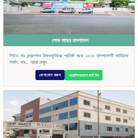
লোক গাছের হাসপাতাল
সিইও: ডাঃ চন্দ্রশেকর চিক্কমুনিয়াপ্প প্রতিষ্ঠা বছর: ২০১৩ হাসপাতালটি কার্ডিয়াক
সার্জন, নার
...
আরো দেখুন
যোগাযোগ করুন
হোয়াটসঅ্যাপে বার্তা দিন