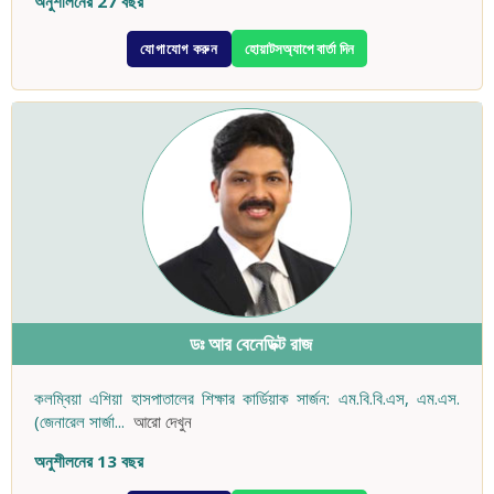
অনুশীলনের 27 বছর
যোগাযোগ করুন
হোয়াটসঅ্যাপে বার্তা দিন
ডঃ আর বেনেডিক্ট রাজ
কলম্বিয়া এশিয়া হাসপাতালের শিক্ষার কার্ডিয়াক সার্জন: এম.বি.বি.এস, এম.এস.
(জেনারেল সার্জা
...
আরো দেখুন
অনুশীলনের 13 বছর