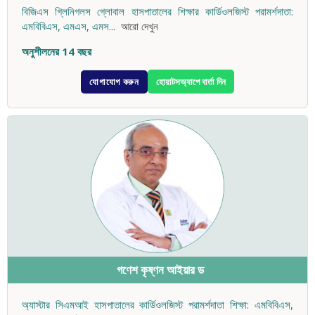
বিজিএস গ্লিনিগলস গ্লোবাল হাসপাতালের শিক্ষার কার্ডিওলজিস্ট পরামর্শদাতা:
এমবিবিএস, এমএস, এমস
...
আরো দেখুন
অনুশীলনের 14 বছর
যোগাযোগ করুন
হোয়াটসঅ্যাপে বার্তা দিন
গণেশ কৃষ্ণন আইয়ার ড
অ্যাস্টার সিএমআই হাসপাতালের কার্ডিওলজিস্ট পরামর্শদাতা শিক্ষা: এমবিবিএস,