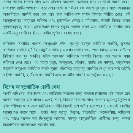
সার্জন প্রথমে শিক্ষার সাথে এবং তারপরে অভিজ্ঞতা অর্জনের জন্য যোগ্যতা অর্জন করে।
সাধারণত হার্টের অপারেশন করে এমন সার্জনরা শরীরের বক্ষ অংশে ফুসফুসের মতো অন্যান্য
অঙ্গগুলিতেও সার্জারি করে এবং তাই তারা কার্ডিও-বক্ষ সার্জন হিসাবে পরিচিত ons এটি
অস্ত্রোপচারের অন্যতম দাবিদার এবং চ্যালেঞ্জিং ক্ষেত্র। যাইহোক, কাজটি নিজের মধ্যে
পুরষ্কারযুক্ত, কারণ হৃদরোগগুলি বিশ্বে মৃত্যুর প্রধান কারণ এবং কার্ডিয়াক সার্জারি করে
একটি মানুষের জীবন বাঁচানো অসীম তৃপ্তি সরবরাহ করে।
কার্ডিয়াক সার্জারির প্রধান ক্ষেত্রগুলি হ'ল- প্রাপ্ত বয়স্ক কার্ডিয়াক সার্জারি, জন্মগত
কার্ডিয়াক সার্জারি হার্ট ট্রান্সপ্ল্যান্ট সার্জারি। একবার সার্জারি হয়ে গেলে নিবিড় যত্নে রোগীদের
নিরীক্ষণ করা খুব জরুরি। যদিও আজকাল কার্ডিয়াক সার্জারি নিরাপদ তবে অনেক সময়
জটিলতা দেখা দেয়। এর মধ্যে মৃত্যু, সংক্রমণ, স্ট্রোক, হার্টের ছন্দ সমস্যা, রক্তক্ষরণ
ইত্যাদি অন্তর্গত কার্ডিয়াক সার্জন দ্বারা পরিচালিত অন্যান্য সার্জারির মধ্যে করোনারি আর্টারি
বাইপাস সার্জারি, হার্টের ভালভ সার্জারি এবং এওরটিক সার্জারি অন্তর্ভুক্ত রয়েছে।
বিশেষ আন্তর্জাতিক রোগী সেবা
আপনি যদি সেরা হাসপাতাল এবং কার্ডিয়াক সার্জনের জন্য গবেষণা চালানোর চেষ্টা করেন তবে
আপনি বিভ্রান্ত হয়ে যাবেন। একই সাথে, বিভিন্ন বিভাগের সাথে আপনার অ্যাপয়েন্টমেন্টগুলি
বুকিং পরীক্ষার জন্য এবং কার্ডিয়াক সার্জারি নিজেই বেশ জটিল হতে পারে c এখানেই ভারতীয়
স্বাস্থ্য গুরু কাজে আসে। দুবাই, মধ্য প্রাচ্য, উগান্ডা, নাইজেরিয়া, অস্ট্রেলিয়া, আফ্রিকা
এবং আরও অনেক সহ বিশ্বজুড়ে আমাদের সমস্ত আন্তর্জাতিক রোগীদের জন্য আমরা
নিম্নলিখিত পরিষেবাগুলি সরবরাহ করি: