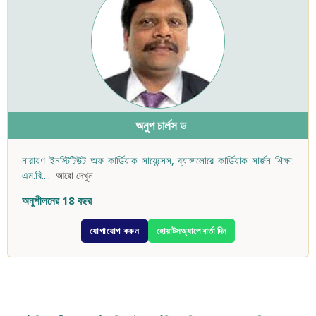
অনুপ চার্লস ড
নারায়ণ ইনস্টিটিউট অফ কার্ডিয়াক সায়েন্সেস, ব্যাঙ্গালোরে কার্ডিয়াক সার্জন শিক্ষা:
এম.বি.
...
আরো দেখুন
অনুশীলনের 18 বছর
যোগাযোগ করুন
হোয়াটসঅ্যাপে বার্তা দিন