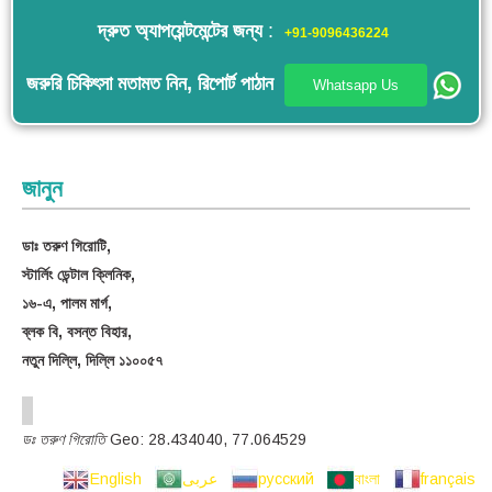
দ্রুত অ্যাপয়েন্টমেন্টের জন্য
:
+91-9096436224
জরুরি চিকিৎসা মতামত নিন, রিপোর্ট পাঠান
Whatsapp Us
জানুন
ডাঃ তরুণ গিরোটি,
স্টার্লিং ডেন্টাল ক্লিনিক,
১৬-এ, পালম মার্গ,
ব্লক বি, বসন্ত বিহার,
নতুন দিল্লি, দিল্লি ১১০০৫৭
ডঃ তরুণ গিরোতি
Geo:
28.434040
,
77.064529
English
عربى
русский
বাংলা
français