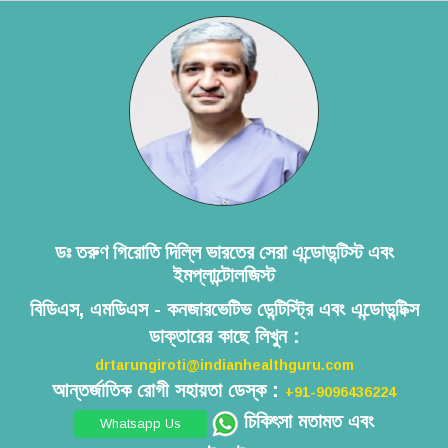
ডঃ তরুণ গিরোতি দিল্লি ভারতের সেরা এন্ডোডন্টিস্ট এবং
ইমপ্লান্টোলজিস্ট
বিডিএস, এমডিএস - কনজারভেটিভ ডেন্টিস্ট্রি এবং এন্ডোডন্টিক্স
ডাক্তারের কাছে লিখুন :
drtarungiroti@indianhealthguru.com
আন্তর্জাতিক রোগী সহায়তা ডেস্ক :
+91-9096436224
চিকিৎসা মতামত এবং
Whatsapp Us