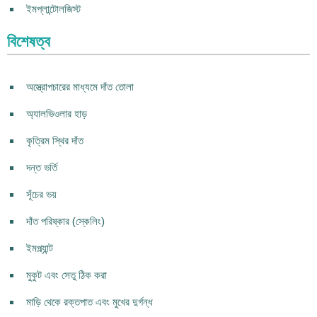
ইমপ্লান্টোলজিস্ট
বিশেষত্ব
অস্ত্রোপচারের মাধ্যমে দাঁত তোলা
অ্যালভিওলার হাড়
কৃত্রিম স্থির দাঁত
দন্ত ভর্তি
সূঁচের ভয়
দাঁত পরিষ্কার (স্কেলিং)
ইমপ্ল্যান্ট
মুকুট এবং সেতু ঠিক করা
মাড়ি থেকে রক্তপাত এবং মুখের দুর্গন্ধ