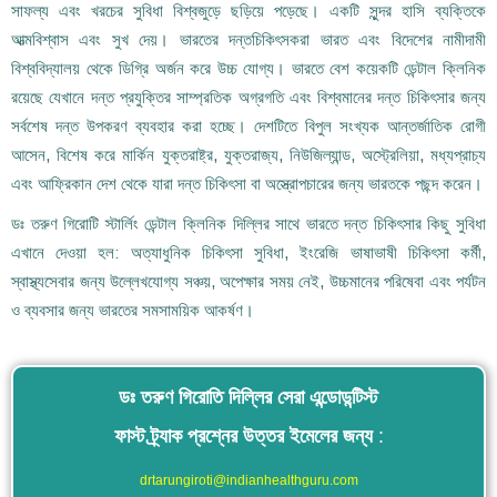
সাফল্য এবং খরচের সুবিধা বিশ্বজুড়ে ছড়িয়ে পড়েছে। একটি সুন্দর হাসি ব্যক্তিকে
আত্মবিশ্বাস এবং সুখ দেয়। ভারতের দন্তচিকিৎসকরা ভারত এবং বিদেশের নামীদামী
বিশ্ববিদ্যালয় থেকে ডিগ্রি অর্জন করে উচ্চ যোগ্য। ভারতে বেশ কয়েকটি ডেন্টাল ক্লিনিক
রয়েছে যেখানে দন্ত প্রযুক্তির সাম্প্রতিক অগ্রগতি এবং বিশ্বমানের দন্ত চিকিৎসার জন্য
সর্বশেষ দন্ত উপকরণ ব্যবহার করা হচ্ছে। দেশটিতে বিপুল সংখ্যক আন্তর্জাতিক রোগী
আসেন, বিশেষ করে মার্কিন যুক্তরাষ্ট্র, যুক্তরাজ্য, নিউজিল্যান্ড, অস্ট্রেলিয়া, মধ্যপ্রাচ্য
এবং আফ্রিকান দেশ থেকে যারা দন্ত চিকিৎসা বা অস্ত্রোপচারের জন্য ভারতকে পছন্দ করেন।
ডঃ তরুণ গিরোটি স্টার্লিং ডেন্টাল ক্লিনিক দিল্লির সাথে ভারতে দন্ত চিকিৎসার কিছু সুবিধা
এখানে দেওয়া হল: অত্যাধুনিক চিকিৎসা সুবিধা, ইংরেজি ভাষাভাষী চিকিৎসা কর্মী,
স্বাস্থ্যসেবার জন্য উল্লেখযোগ্য সঞ্চয়, অপেক্ষার সময় নেই, উচ্চমানের পরিষেবা এবং পর্যটন
ও ব্যবসার জন্য ভারতের সমসাময়িক আকর্ষণ।
ডঃ তরুণ গিরোতি দিল্লির সেরা এন্ডোডন্টিস্ট
ফাস্ট ট্র্যাক প্রশ্নের উত্তর ইমেলের জন্য
:
drtarungiroti@indianhealthguru.com