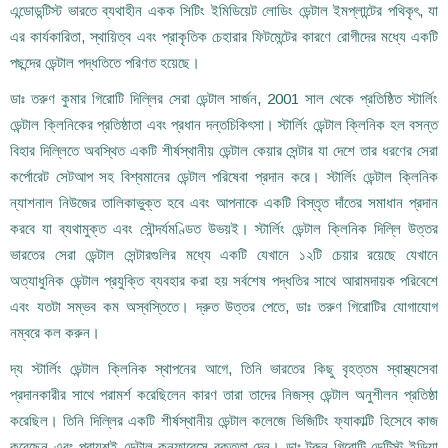
এন্ডোডন্টিস্ট ভারতে ব্যথাহীন একক সিটিং ইমিডিয়েট লোডিং ডেন্টাল ইমপ্লান্টের পথিকৃৎ, যা
এর কার্যকারিতা, স্থায়িত্ব এবং প্রাকৃতিক চেহারার ফিটমেন্টের কারণে রোগীদের মধ্যে একটি
পছন্দের ডেন্টাল পদ্ধতিতে পরিণত হয়েছে।
ডাঃ তরুণ কুমার গিরোটি দিল্লির সেরা ডেন্টাল সার্জন, 2001 সাল থেকে প্রতিষ্ঠিত স্টার্লিং
ডেন্টাল ক্লিনিকের প্রতিষ্ঠাতা এবং প্রধান দন্তচিকিৎসা। স্টার্লিং ডেন্টাল ক্লিনিক হল বসন্ত
বিহার দিল্লিতে অবস্থিত একটি শীর্ষস্থানীয় ডেন্টাল কেয়ার সেন্টার যা দেশে তার ধরণের সেরা
কর্পোরেট সেটআপ সহ বিশ্বমানের ডেন্টাল পরিষেবা প্রদান করে। স্টার্লিং ডেন্টাল ক্লিনিক
ন্যাশনাল নিউজের তালিকাভুক্ত হবে এবং আপনাকে একটি বিস্তৃত দাঁতের সমাধান প্রদান
করবে যা ব্যথামুক্ত এবং সৌন্দর্যমণ্ডিত উভয়ই। স্টার্লিং ডেন্টাল ক্লিনিক দিল্লি উত্তর
ভারতের সেরা ডেন্টাল সেন্টারগুলির মধ্যে একটি যেখানে ১২টি চেয়ার রয়েছে যেখানে
অত্যাধুনিক ডেন্টাল প্রযুক্তি ব্যবহার করা হয় সর্বশেষ পদ্ধতির সাথে আরামদায়ক পরিবেশে
এবং যতটা সম্ভব কম অস্বস্তিতে। দ্রুত উত্তর পেতে, ডাঃ তরুণ গিরোটির যোগাযোগ
নম্বরে কল করুন।
দ্য স্টার্লিং ডেন্টাল ক্লিনিক স্থাপনের আগে, তিনি ভারতের কিছু বৃহত্তম স্বাস্থ্যসেবা
প্রদানকারীর সাথে পরামর্শ করেছিলেন কারণ তারা তাদের নিজস্ব ডেন্টাল অনুশীলন প্রতিষ্ঠা
করেছিল। তিনি দিল্লির একটি শীর্ষস্থানীয় ডেন্টাল কলেজে ভিজিটিং ফ্যাকাল্টি হিসেবে কাজ
করেছেন এবং প্রায়শই ডেন্টাল কনফারেন্সে বক্তৃতা দেন। ডাঃ ট্রুন গিরোটি ডেন্টিস্ট ইন্ডিয়া