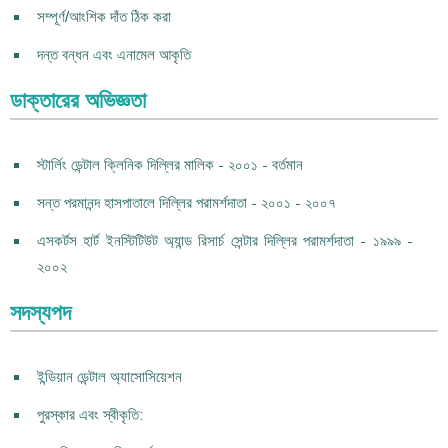
সম্পূর্ণ/আংশিক দাঁত ঠিক করা
দন্ত বন্ধন এবং এনামেল আকৃতি
ডাক্তারের অভিজ্ঞতা
স্টার্লিং ডেন্টাল ক্লিনিক দিল্লির মালিক - ২০০১ - বর্তমান
সন্ত পরমানন্দ হাসপাতালে দিল্লির পরামর্শদাতা - ২০০১ - ২০০৭
এসকর্টস হার্ট ইনস্টিটিউট অ্যান্ড রিসার্চ সেন্টার দিল্লির পরামর্শদাতা - ১৯৯৯ -
২০০২
সদস্যপদ
ইন্ডিয়ান ডেন্টাল অ্যাসোসিয়েশন
পুরস্কার এবং স্বীকৃতি: