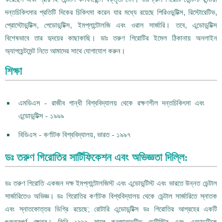
দন্তচিকিৎসার প্রতিটি দিকের চিকিৎসা করেন যার মধ্যে রয়েছে পিরিওডন্টিক্স, রিস্টোরেটিভ,
প্রোস্টোডন্টিক্স, পেডোডন্টিক্স, ইমপ্লান্টোলজি এবং ওরাল সার্জারি। তবে, এন্ডোডন্টিক্স
বিশেষভাবে তার হৃদয়ের কাছাকাছি। ডাঃ তরুণ গিরোটির ইমেল ঠিকানায় অনলাইন
অ্যাপয়েন্টমেন্ট নিতে আমাদের সাথে যোগাযোগ করুন।
শিক্ষা
এমডিএস - রাজীব গান্ধী বিশ্ববিদ্যালয় থেকে রক্ষণশীল দন্তচিকিৎসা এবং
এন্ডোডন্টিক্স - ১৯৯৯
বিডিএস - কর্ণাটক বিশ্ববিদ্যালয়, ভারত - ১৯৯৭
ডঃ তরুণ গিরোতির সার্টিফিকেশন এবং অভিজ্ঞতা দিল্লি:
ডঃ তরুণ গিরোতি একজন দক্ষ ইমপ্লান্টোলজিস্ট এবং এন্ডোডন্টিস্ট এবং ভারতে উন্নত ডেন্টাল
সার্জারিতেও অভিজ্ঞ। ডঃ গিরোতির কর্ণাটক বিশ্ববিদ্যালয় থেকে ডেন্টাল সার্জারিতে স্নাতক
এবং স্নাতকোত্তর ডিগ্রি রয়েছে; রোটারি এন্ডোডন্টিক্স ডঃ গিরোতির আগ্রহের একটি
গুরুত্বপূর্ণ ক্ষেত্র। তিনি ১৯৯৯ সালে কনজারভেটিভ ডেন্টিস্ট্রি এবং এন্ডোডন্টিকে