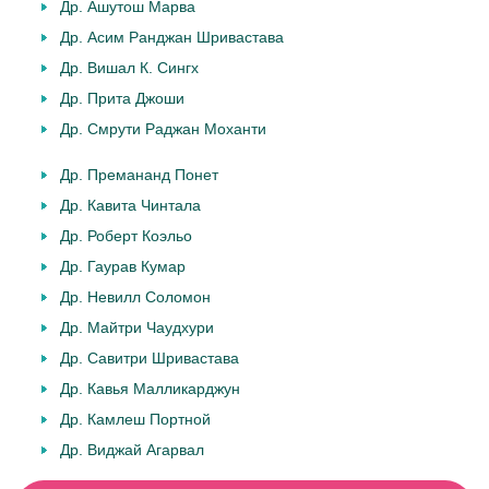
Др. Ашутош Марва
Др. Асим Ранджан Шривастава
Др. Вишал К. Сингх
Др. Прита Джоши
Др. Смрути Раджан Моханти
Др. Премананд Понет
Др. Кавита Чинтала
Др. Роберт Коэльо
Др. Гаурав Кумар
Др. Невилл Соломон
Др. Майтри Чаудхури
Др. Савитри Шривастава
Др. Кавья Малликарджун
Др. Камлеш Портной
Др. Виджай Агарвал