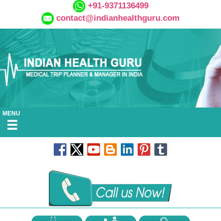
+91-9371136499
contact@indianhealthguru.com
MENU