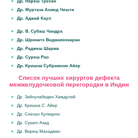
Др. Нареш Трехан
Др. Муртаза Ахмед Чишти
Др. Аджай Каул
Др. В. Субаш Чандра
Др. Шринатх Виджаясекаран
Др. Раджеш Шарма
Др. Суреш Рао
Др. Кришна Субрамони Айер
Список лучших хирургов дефекта
межжелудочковой перегородки в Индии
Др. Зайнулабедин Хамдулай
Др. Кришна С. Айер
Др. Снехал Кулкарни
Др. Сушил Азад
Др. Виреш Махаджан