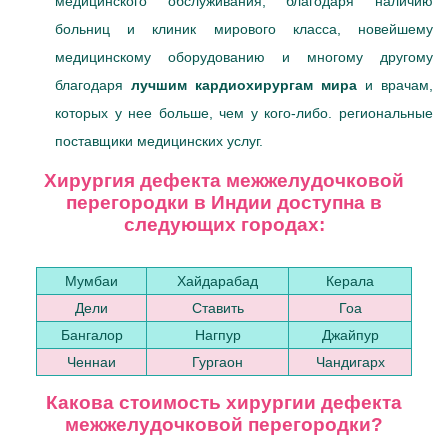
медицинского обслуживания, благодаря наличию
больниц и клиник мирового класса, новейшему
медицинскому оборудованию и многому другому
благодаря
лучшим кардиохирургам мира
и врачам,
которых у нее больше, чем у кого-либо. региональные
поставщики медицинских услуг.
Хирургия дефекта межжелудочковой
перегородки в Индии доступна в
следующих городах:
Мумбаи
Хайдарабад
Керала
Дели
Ставить
Гоа
Бангалор
Нагпур
Джайпур
Ченнаи
Гургаон
Чандигарх
Какова стоимость хирургии дефекта
межжелудочковой перегородки?